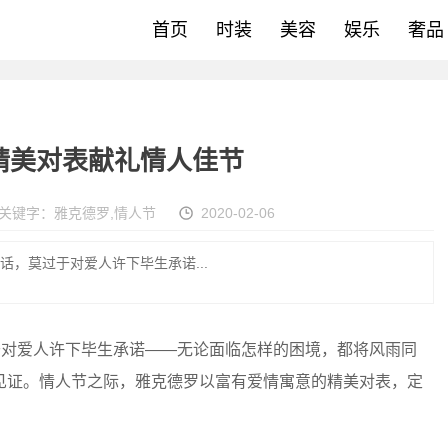
首页
时装
美容
娱乐
奢品
精美对表献礼情人佳节
关键字：
雅克德罗
,
情人节
2020-02-06
话，莫过于对爱人许下毕生承诺...
对爱人许下毕生承诺——无论面临怎样的困境，都将风雨同
见证。情人节之际，雅克德罗以富有爱情寓意的精美对表，定