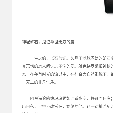
神秘矿石，见证举世无双的爱
一生之约，以石为证。久睡于地球深处的矿石宝
真意切的恋人间矢志不渝的爱。雅克德罗采撷神秘
恋。在荏苒时光的流逝中，在神奇大自然雕琢下，
一无二的非凡气质。
幽黑深邃的缟玛瑙犹如浩瀚夜空，静谧而伟岸；
出日落，星空不改常在，始终陪伴。这一对灿若星