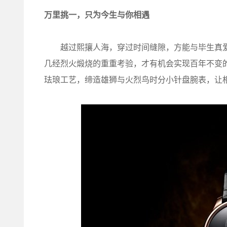
万里挑一，只为今生与你相遇
越过熙攘人海，穿过时间缝隙，方能与毕生真爱
几经烈火煅烧的重重考验，才有机会实现百年不变
珐琅工艺，缔造雄狮与火烈鸟时分小针盘腕表，让