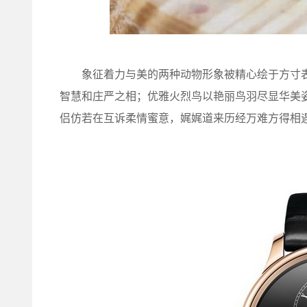
象征着力与美的两种动物形象被精心绘于方寸表
智慧和庄严之相；优雅火烈鸟以艳丽鸟羽尽显华美
侣仿若在互诉柔情蜜意，娓娓道来历经万难方得相