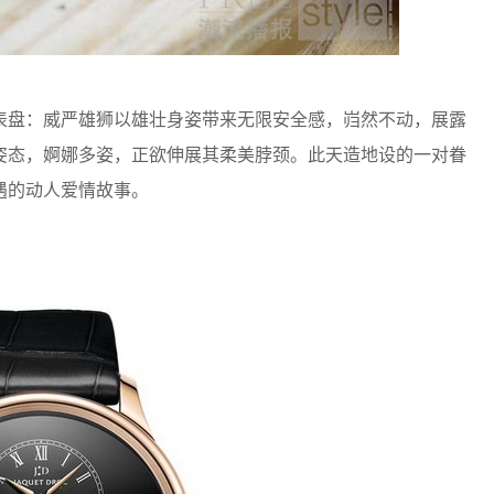
盘：威严雄狮以雄壮身姿带来无限安全感，岿然不动，展露
姿态，婀娜多姿，正欲伸展其柔美脖颈。此天造地设的一对眷
遇的动人爱情故事。