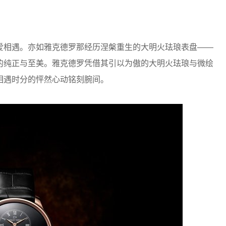
相遇。亦如雅克德罗那经历涅槃重生的大明火珐琅表盘——
的纯正与至美。雅克德罗凭借其引以为傲的大明火珐琅与微绘
相遇时分的怦然心动铭刻腕间。