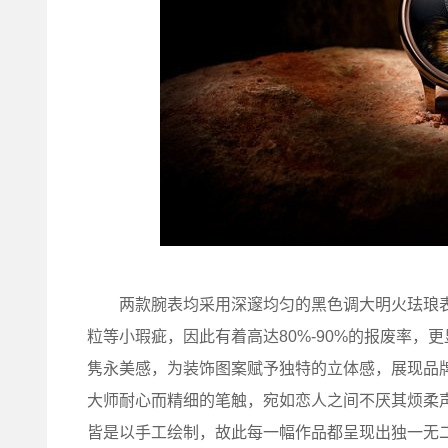
两款腕表均采用深邃均匀的黑色调大明火珐琅表
粒等小瑕疵，因此有着高达80%-90%的报废率
隽永美感，为装饰图案赋予独特的立体感，展现品
大师耐心而精细的笔触，宛如恋人之间不厌其烦柔
皆是以手工绘制，故此每一幅作品都呈现出独一无