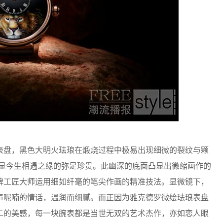
盘，黑色大明火珐琅在煅烧过程中极易出现细微的裂纹与颗
，更显今生相遇之缘的弥足珍贵。此幽深的底面凸显出微缩画作的
牌工匠大师运用细如纤毫的笔尖作画的精准技法。显微镜下，
声呢喃的情话，温润而细腻。而正因为雅克德罗微绘珐琅表盘
二的美感，每一块腕表都是当世无双的艺术杰作，亦如恋人眼