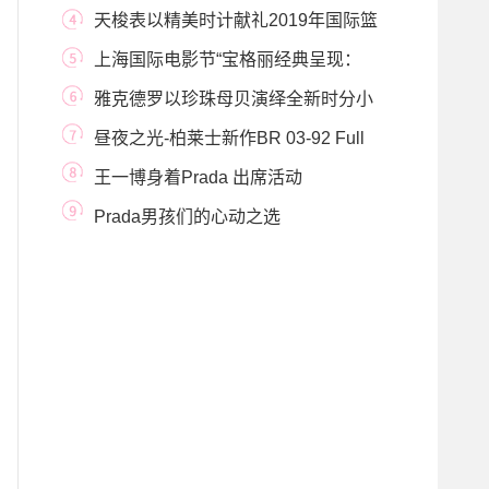
系列，捕捉星空视角的
天梭表以精美时计献礼2019年国际篮
联篮球世界杯
上海国际电影节“宝格丽经典呈现：
风云人物”
雅克德罗以珍珠母贝演绎全新时分小
针盘
昼夜之光-柏莱士新作BR 03-92 Full
Lum限量腕表
王一博身着Prada 出席活动
Prada男孩们的心动之选