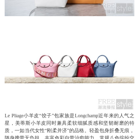
Le Pliage小羊皮“饺子”包家族是Longchamp近年来的人气之
星，美蒂斯小羊皮同时兼具柔软细腻质感和坚韧耐磨的特
质，一如当代女性“刚柔并济”的品格。轻盈包身折叠无痕，
随身携带无负担。丰富色彩自带治愈能力，常规八色缤纷交