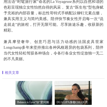
用法语“时髦旅行家”命名的La Voyageuse系列以自然和谐的
色彩呈现独立女性怡然自得的风采， 复古“医生包”型包身赋
予充裕的内部容量，标志性哥特式手柄配以铆钉元素点缀，
兼具实用主义与简约美感。陪伴快节奏女性开启每一次“说
走就走”的旅程，打开无限可能。尽享旅途乐趣，收获新的
精彩。
兼具摩登奢华、创意巧思与活力动感的法国皮具世家
Longchamp多年来坚持推出各种风格迥异的包袋系列，陪伴
当代女性轻松驾驭各种场合，令各行各业女性绽放独一无二
的不凡美丽。
相关文章
Balance is Love“珍”爱同频 耀启七夕 TASA
DUA LIPA身着CHLOÉ亮相 2026 SUNNY HILL 音乐节