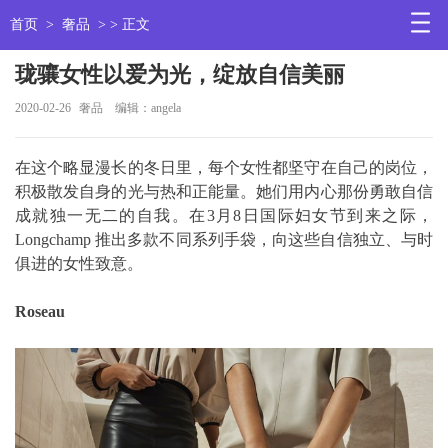
首页
>
奢品
> > 正文
珑骧女性以爱为光，绽放自信美丽
2020-02-26
奢品
编辑：angela
在这个略显漫长的冬日里，每个女性都坚守在自己的岗位，
积极散发自身的光与热和正能量。她们用内心那份勇敢自信
成就独一无二的自我。在3月8日国际妇女节到来之际，
Longchamp 推出多款不同系列手袋，向这些自信独立、与时
俱进的女性致意。
Roseau