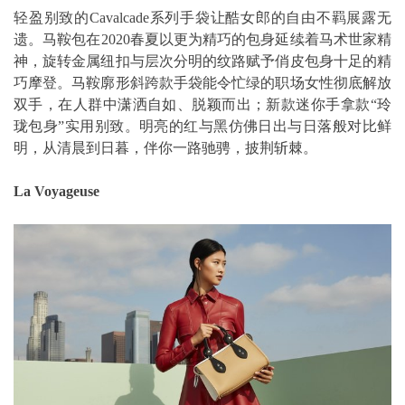
轻盈别致的Cavalcade系列手袋让酷女郎的自由不羁展露无
遗。马鞍包在2020春夏以更为精巧的包身延续着马术世家精
神，旋转金属纽扣与层次分明的纹路赋予俏皮包身十足的精
巧摩登。马鞍廓形斜跨款手袋能令忙绿的职场女性彻底解放
双手，在人群中潇洒自如、脱颖而出；新款迷你手拿款“玲
珑包身”实用别致。明亮的红与黑仿佛日出与日落般对比鲜
明，从清晨到日暮，伴你一路驰骋，披荆斩棘。
La Voyageuse