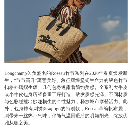
Longchamp久负盛名的Roseau竹节系列在2020年春夏焕发新
生，“节节高升”寓意美好、象征辉煌坚韧生命力的银色竹节
扣格外熠熠生辉，几何包身透露着简约美感。全系列大牛皮
或小牛皮包身历经多重工序打造，散发质感光泽。不同材质
与色彩碰撞出妙趣横生的个性魅力，释放城市摩登活力。此
外，包身饰有刺绣奔马logo的特别款，Roseau草编帆布袋，
则带来一丝热带气味，伴随气温回暖后的明媚阳光，绽放优
雅从容之美。