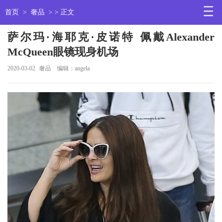
首页
>
奢品
> > 正文
萨尔玛·海耶克·皮诺特 佩戴Alexander
McQueen眼镜现身机场
2020-03-02
奢品
编辑：angela