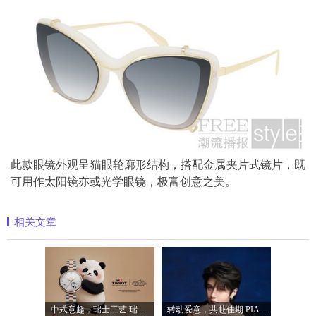
此款眼镜外观呈猫眼轮廓形结构，搭配金属夹片式镜片，既
可用作太阳镜亦或光学眼镜，极富创意之美。
相关文章
中式意趣，瑞士工艺 瑞士天梭表携手国宝
转动爱意，共赴佳期 PIAGET伯爵礼献七夕