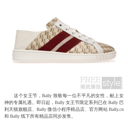
这个女王节，Bally 致敬每一位不平凡的女性，献上女
神的专属礼遇。即日起，Bally 女王节限定系列已在 Bally 巴
利天猫旗舰店、Bally 微信小程序精品店、官方网站 Bally.cn
和 Bally 线下所有精品店同步发售。