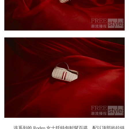
该系列的 Rodeo 女士托特包时髦百搭，配以顶部的拉链