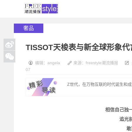
奢品
TISSOT天梭表与新全球形象
编辑：angela
来源：freestyle潮流播报
07
Z世代，在万物互联的时代诞生和成长
相信自己独
追光
敢