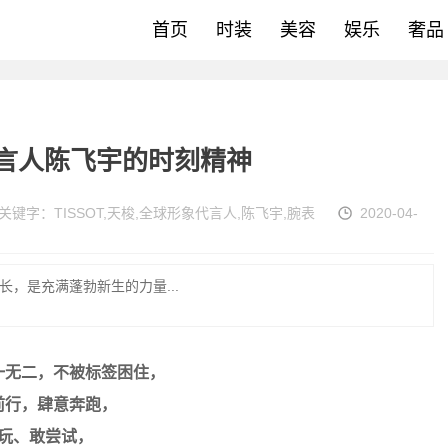
首页
时装
美容
娱乐
奢品
代言人陈飞宇的时刻精神
关键字：
TISSOT
,
天梭
,
全球形象代言人
,
陈飞宇
,
腕表
2020-04-
，是充满蓬勃新生的力量...
一无二，不被标签困住，
前行，肆意奔跑，
玩、敢尝试，