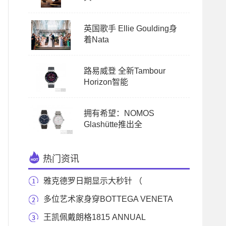
英国歌手 Ellie Goulding身
着Nata
路易威登 全新Tambour
Horizon智能
拥有希望：NOMOS
Glashütte推出全
热门资讯
雅克德罗日期显示大秒针 （
GRANDE SECONDE QUANTIÈ
多位艺术家身穿BOTTEGA VENETA
出席第65届伦敦《旗帜
王凯佩戴朗格1815 ANNUAL