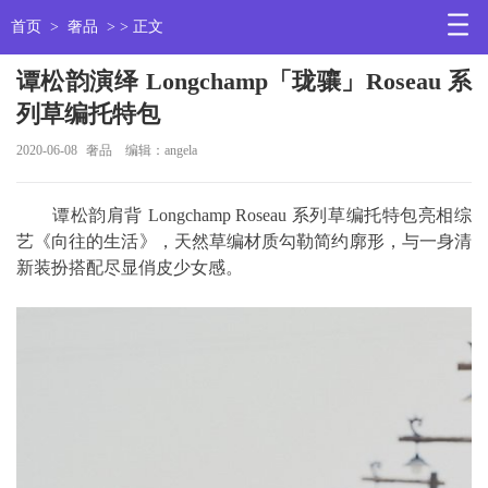
首页
>
奢品
> > 正文
谭松韵演绎 Longchamp「珑骧」Roseau 系
列草编托特包
2020-06-08
奢品
编辑：angela
谭松韵肩背 Longchamp Roseau 系列草编托特包亮相综
艺《向往的生活》，天然草编材质勾勒简约廓形，与一身清
新装扮搭配尽显俏皮少女感。