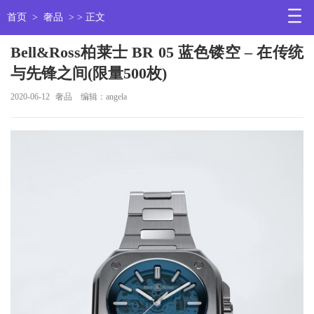
首页
>
奢品
> > 正文
Bell&Ross柏莱士 BR 05 蓝色镂空 – 在传统
与先锋之间(限量500枚)
2020-06-12
奢品
编辑：angela