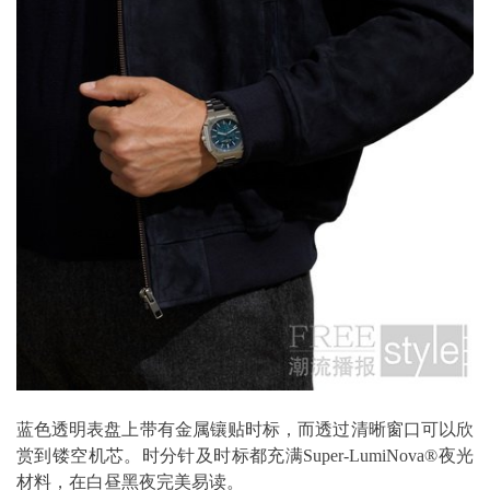
蓝色透明表盘上带有金属镶贴时标，而透过清晰窗口可以欣
赏到镂空机芯。时分针及时标都充满Super-LumiNova®夜光
材料，在白昼黑夜完美易读。