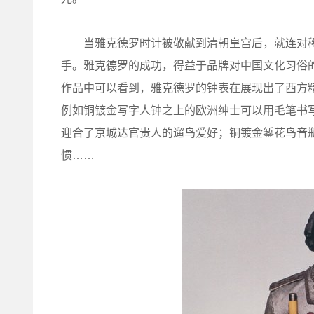
当雅克德罗时计被敬献到清朝皇宫后，就连对稀
手。雅克德罗的成功，得益于品牌对中国文化习俗
作品中可以看到，雅克德罗的钟表在展现出了西方
例如铜镀金写字人钟之上的欧洲绅士可以用毛笔书写
迎合了京城达官贵人的遛鸟爱好；铜镀金錾花鸟音
惯……