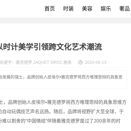
首页
时装
美容
娱乐
奢品
以时计美学引领跨文化艺术潮流
关键字：
雅克德罗
,
JAQUET DROZ
,
腕表
2020-08-13
蓬勃发展的瑞士，品牌创始人皮埃尔•雅克德罗将西方唯理思辩的具象思
士，品牌创始人皮埃尔•雅克德罗将西方唯理思辩的具象思维方
的自动玩偶技艺声名远扬。随后，品牌将视野扩大至全球，于
难以割舍的“中国情结”伴随着雅克德罗度过了200余年的时