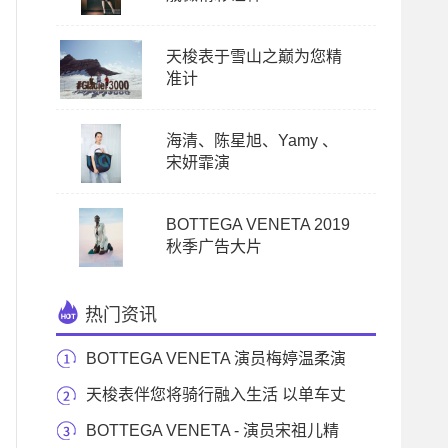
天梭表于雪山之巅为您精
准计
海清、陈星旭、Yamy 、
宋妍霏演
BOTTEGA VENETA 2019
秋季广告大片
热门资讯
BOTTEGA VENETA 演员梅婷温柔演
绎时尚大片
天梭表伴您将骑行融入生活 以单车丈
量城市角落
BOTTEGA VENETA - 演员宋祖儿精