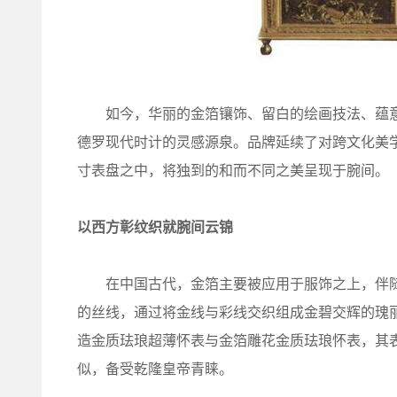
如今，华丽的金箔镶饰、留白的绘画技法、蕴意
德罗现代时计的灵感源泉。品牌延续了对跨文化美
寸表盘之中，将独到的和而不同之美呈现于腕间。
以西方彰纹织就腕间云锦
在中国古代，金箔主要被应用于服饰之上，伴随
的丝线，通过将金线与彩线交织组成金碧交辉的瑰
造金质珐琅超薄怀表与金箔雕花金质珐琅怀表，其
似，备受乾隆皇帝青睐。