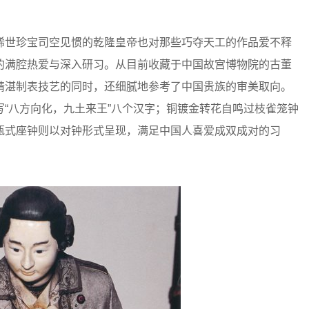
世珍宝司空见惯的乾隆皇帝也对那些巧夺天工的作品爱不释
的满腔热爱与深入研习。从目前收藏于中国故宫博物院的古董
精湛制表技艺的同时，还细腻地参考了中国贵族的审美取向。
“八方向化，九土来王”八个汉字；铜镀金转花自鸣过枝雀笼钟
瓶式座钟则以对钟形式呈现，满足中国人喜爱成双成对的习