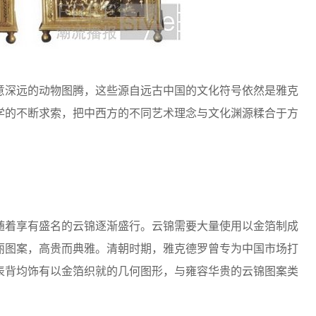
深远的动物图腾，这些源自远古中国的文化符号依然是雅克
学的不断求索，把中西方的不同艺术理念与文化渊源糅合于方
着享有盛名的云锦逐渐盛行。云锦需要大量使用以金箔制成
丽图案，高贵而典雅。清朝时期，雅克德罗曾专为中国市场打
表背均饰有以金箔织就的几何图形，与雍容华贵的云锦图案类