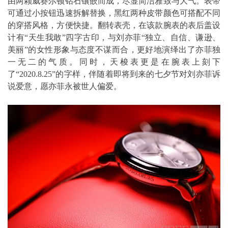
由两颗威赛尔顿钻石镶嵌而成，尽显简洁雅致与大气。表带
可通过小按钮迅速拆解替换，黑红两种皮带颜色可搭配不同
的穿搭风格，方便快捷。翻转表壳，在该款腕表的表后盖设
计有“天生我敢”四字古印，与刘亦菲“独立、自信、谦逊、
美丽”的女性形象与态度不谋而合，更好地演绎出了亦菲独
一无二的气质。同时，天梭表更是在腕表上刻下
了“2020.8.25”的字样，伴随着即将到来的七夕节对刘亦菲诉
说爱意，愿亦菲永被世人偏爱。