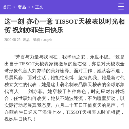
首页
>
奢品
> > 正文
这一刻 亦心一意 TISSOT天梭表以时光相
贺 祝刘亦菲生日快乐
2020-08-25
奢品
编辑：angela
“芳香与力量与我同在，我华丽之彩，永世不隐。”这是
出自于TISSOT天梭表家族徽章的座右铭，亦是对天梭表全
球形象代言人刘亦菲的美好诠释。面对工作，她从容不迫，
尽展风姿；面对生活，她拒绝束缚，坚持真我。她是新时代
独立女性的代表，她是瑞士著名制表品牌天梭表的全球形象
代言人——刘亦菲。她穿梭于各种角色，时刻应对各种场
合，任世事如何改变，她从不随波逐流，不为喧嚣所动，以
实际行动尽展真我态度。八月二十五日正值夏天的尾声，当
亦菲的生日迎来了浪漫七夕，TISSOT天梭表以时光相贺，
祝她生日快乐！