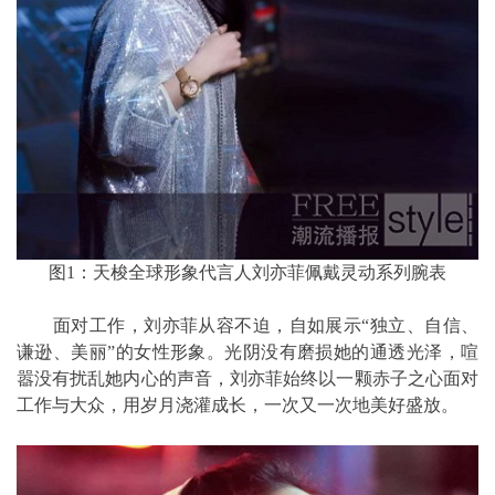
图1：天梭全球形象代言人刘亦菲佩戴灵动系列腕表
面对工作，刘亦菲从容不迫，自如展示“独立、自信、
谦逊、美丽”的女性形象。光阴没有磨损她的通透光泽，喧
嚣没有扰乱她内心的声音，刘亦菲始终以一颗赤子之心面对
工作与大众，用岁月浇灌成长，一次又一次地美好盛放。