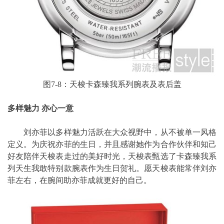
图7-8：天梭卡森臻我系列腕表及表后盖
多样魅力 亦心一意
刘亦菲以多样魅力活跃在大众视野中，从不被单一风格
定义。为庆祝亦菲的生日，并且感谢她作为合作伙伴和知己
好友陪伴天梭表走过的美好时光，天梭表甄选了卡森臻我系
列天生我敢特别款腕表作为生日贺礼。愿天梭表能常伴刘亦
菲左右，在腕间助亦菲成就更好的自己。