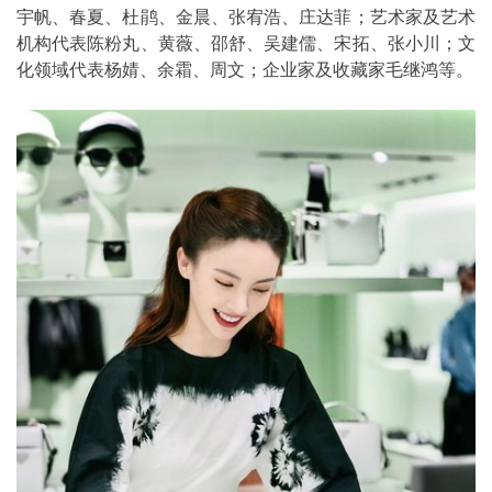
宇帆、春夏、杜鹃、金晨、张宥浩、庄达菲；艺术家及艺术
机构代表陈粉丸、黄薇、邵舒、吴建儒、宋拓、张小川；文
化领域代表杨婧、余霜、周文；企业家及收藏家毛继鸿等。