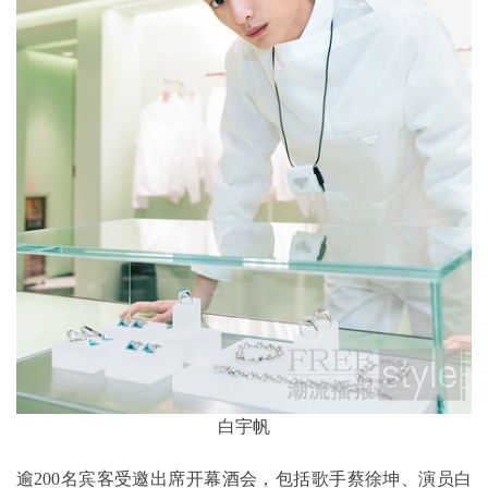
白宇帆
逾200名宾客受邀出席开幕酒会，包括歌手蔡徐坤、演员白