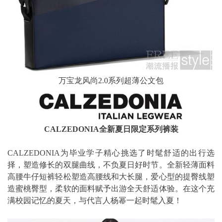
万宝龙风尚2.0系列超薄公文包
CALZEDONIA全新夏日限定系列裤装
CALZEDONIA为毕业学子精心挑选了时髦舒适的出行选
择，塑造修长的双腿曲线，不负夏日好时节。全新轻薄面料
高腰牛仔短裤轻松塑造高腰线和大长腿，爱心型的提臀线塑
造蜜桃臀型，柔软的面料赋予出游全天舒适体验。在这个充
满校园记忆的夏天，与代言人杨幂一起时髦入夏！