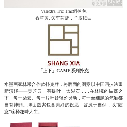
Valextra Tric Trac斜挎包
香草黄, 矢车菊蓝，羊皮纸白
「上下」GAME系列扑克
水墨画家林曦合作款扑克牌，将牌面的图案以中国画技法重
新演绎——灵芝云、菩提叶、太湖石……在林曦的描摹之
下，每一朵云、每一片叶皆轻盈灵动，每一丝细腻的笔触都
自有神韵。牌面图案包含美好的祝愿，皆源于自然，以“随
意”诠释趣味人生。