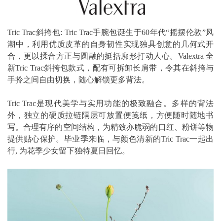
Tric Trac斜挎包: Tric Trac手腕包诞生于60年代“摇摆伦敦”风
潮中，利用优质皮革的自身韧性实现独具创意的几何式开
合，更以揉合方正与圆融的挺括廓形打动人心。Valextra 全
新Tric Trac斜挎包款式，配有可拆卸长肩带，令其在斜挎与
手拎之间自由切换，随心解锁更多背法。
Tric Trac是现代美学与实用功能的极致融合。多样的背法
外，独立的硬质拉链隔层可放置便笺纸，方便随时随地书
写。合理有序的空间结构，为精致亦脆弱的口红、粉饼等物
提供贴心保护。毕业季来临，与颜色清新的Tric Trac一起出
行, 为花季少女留下独特夏日回忆。