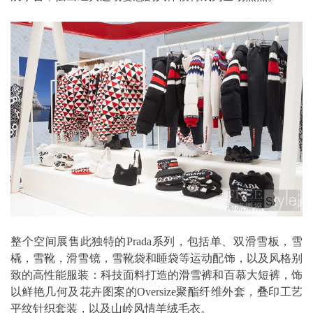
整个空间展售此独特的Prada系列，包括单、双滑雪板，雪
橇，雪靴，滑雪镜，雪靴袋和睡袋等运动配饰，以及风格别
致的高性能服装：科技面料打造的滑雪裤和百慕大短裤，饰
以鲜艳几何及花卉图案的Oversize聚酯纤维外套，叠印工艺
平纹针织套装，以及山岭风情羊绒毛衣。