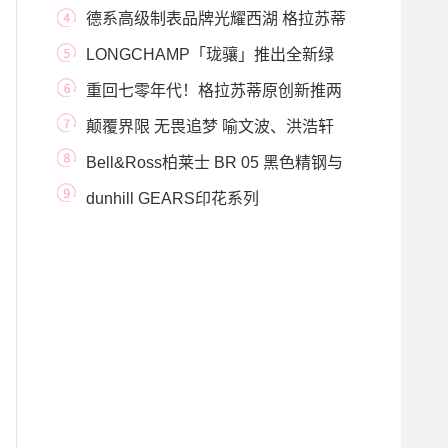
冰冰的盎然夏日
德系高级制表品牌光耀西湖 格拉苏蒂
原创杭州大
LONGCHAMP「珑骧」推出全新绿
色环保系列GREEN DIST
重回七零年代！格拉苏蒂原创新推两
款色彩明艳
颠覆界限 无畏追梦 喻文波、洪浩轩
演绎BVLGARI宝
Bell&Ross柏莱士 BR 05 黑色精钢与
金 - 坚固与复杂
dunhill GEARS印花系列