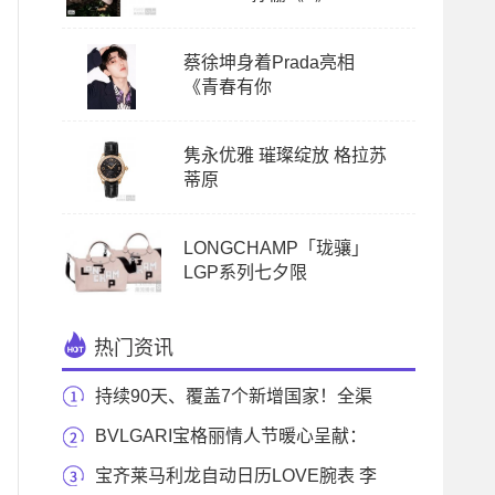
蔡徐坤身着Prada亮相
《青春有你
隽永优雅 璀璨绽放 格拉苏
蒂原
LONGCHAMP「珑骧」
LGP系列七夕限
热门资讯
持续90天、覆盖7个新增国家！全渠
道布局再拓版
BVLGARI宝格丽情人节暖心呈献：
下一站，最想见的
宝齐莱马利龙自动日历LOVE腕表 李