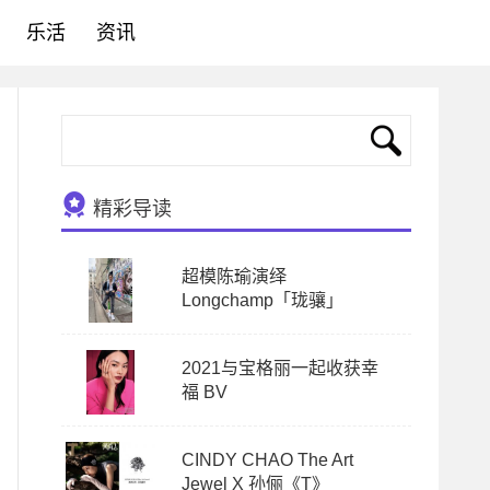
乐活
资讯
精彩导读
超模陈瑜演绎
Longchamp「珑骧」
2021与宝格丽一起收获幸
福 BV
CINDY CHAO The Art
Jewel X 孙俪《T》