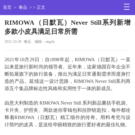
首页
>
奢品
> > 正文
RIMOWA（日默瓦）Never Still系列新增
多款小皮具满足日常所需
2021-10-30
奢品
编辑：angela
2021年10月29日：自1898年起，RIMOWA（日默瓦）一直
以来是旅行新时尚的领导者。近年来，这家德国百年企业不
断拓展旗下的旅行装备，推出为满足日常通勤需求而度身打
造的产品。延续这一设计思路，RIMOWA Never Still系列再
添五个集品牌标志性风格和实用性于一体的新成员。
由意大利制造的 RIMOWA Never Still 系列新品囊括手机袋、
卡片夹、护照夹、两款迷你零钱包和挂脖钥匙扣，每件都诠
释着RIMOWA（日默瓦）精工细作的传奇。用料考究与设
计简约的皮具，是送给华丽精致的旅行爱好者的最佳礼物。