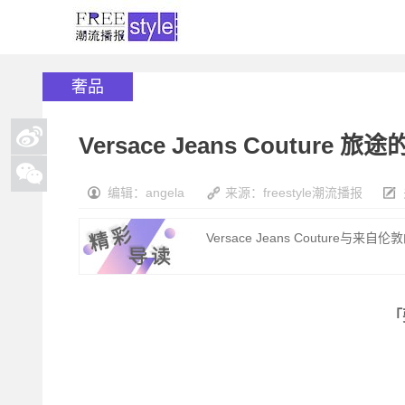
奢品
Versace Jeans Couture 
编辑：angela
来源：freestyle潮流播报
Versace Jeans Couture与来自
「