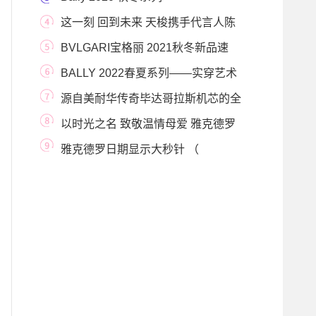
这一刻 回到未来 天梭携手代言人陈
飞宇，嘉宾徐
BVLGARI宝格丽 2021秋冬新品速
递：落日余晖，捕捉
BALLY 2022春夏系列——实穿艺术
Art of Utility
源自美耐华传奇毕达哥拉斯机芯的全
新力作：至
以时光之名 致敬温情母爱 雅克德罗
甄选时分小针
雅克德罗日期显示大秒针 （
GRANDE SECONDE QUANTIÈ