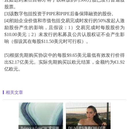
股票。
[3]
该数字包括投资于PIPE和PIPE后备保障融资的股份。
[4]
初始企业价值和市值包括交易完成时发行的50%发起人激
励股份产生的影响，且假设：1）交易完成时每股股价为
$10.00美元；2）未发行的私募及公共认股权证不会产生影
响（假设其在每股$11.50美元时可行权）。
[5]
根据先期购买协议中的每股$9.65美元最低有效发行价得
出$2.17亿美元。实际先期购买以欧元结算，金额约为€1.92
亿欧元。
相关文章
Balance is Love“珍”爱同频 耀启七夕 TASA
DUA LIPA身着CHLOÉ亮相 2026 SUNNY HILL 音乐节