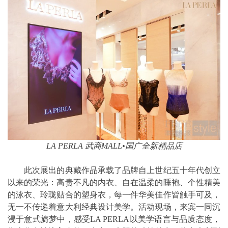
LA PERLA
武商MALL•国广
全新精品店
此次展出的典藏作品承载了品牌自上世纪五十年代创立
以来的荣光：高贵不凡的内衣、自在温柔的睡袍、个性精美
的泳衣、玲珑贴合的塑身衣，每一件华美佳作皆触手可及，
无一不传递着意大利经典设计美学。活动现场，来宾一同沉
浸于意式旖梦中，感受LA PERLA以美学语言与品质态度，