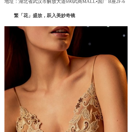
地址：湖北省武汉市解放大道690
武商MALL•国广
B座2F-6
繁「花」盛放，跃入美妙奇镜