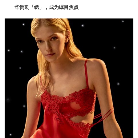
华贵刺「绣」，成为瞩目焦点