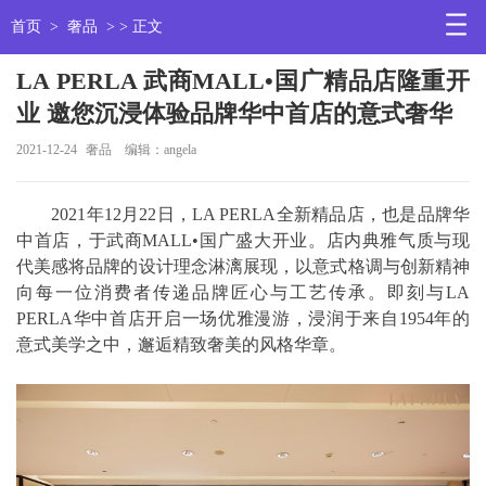
首页
>
奢品
> > 正文
LA PERLA 武商MALL•国广精品店隆重开
业 邀您沉浸体验品牌华中首店的意式奢华
2021-12-24
奢品
编辑：angela
2021年12月22日，LA PERLA全新精品店，也是品牌华
中首店，于武商MALL•国广盛大开业。店内典雅气质与现
代美感将品牌的设计理念淋漓展现，以意式格调与创新精神
向每一位消费者传递品牌匠心与工艺传承。即刻与LA
PERLA华中首店开启一场优雅漫游，浸润于来自1954年的
意式美学之中，邂逅精致奢美的风格华章。