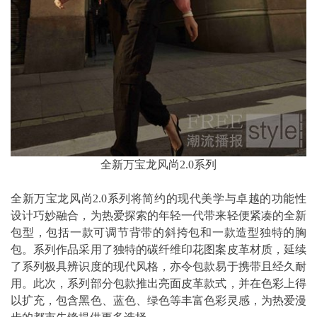
全新万宝龙风尚2.0系列
全新万宝龙风尚2.0系列将简约的现代美学与卓越的功能性
设计巧妙融合，为热爱探索的年轻一代带来轻便紧凑的全新
包型，包括一款可调节背带的斜挎包和一款造型独特的胸
包。系列作品采用了独特的碳纤维印花图案皮革材质，延续
了系列极具辨识度的现代风格，亦令包款易于携带且经久耐
用。此次，系列部分包款推出亮面皮革款式，并在色彩上得
以扩充，包含黑色、蓝色、绿色等丰富色彩灵感，为热爱漫