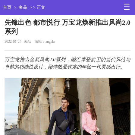
首页
>
奢品
> > 正文
先锋出色 都市悦行 万宝龙焕新推出风尚2.0
系列
2022-01-24
奢品
编辑：angela
万宝龙推出全新风尚2.0系列，融汇摩登前卫的当代风范与
卓越的功能性设计，陪伴热爱探索的年轻一代灵感出行。