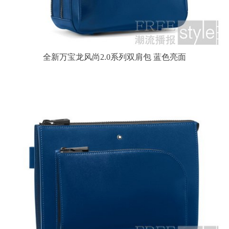
全新万宝龙风尚2.0系列双肩包 蓝色亮面