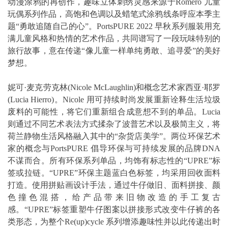
动漫涂鸦的再创作，趣味立体刺绣灵感来源于Romero 儿童
玩偶系列作品，高饱和色调以及蜡笔式涂鸦线条呼应本季主
题“勇敢追随自己的心”。PortsPURE 2022 早秋系列服装用充
满儿童风格和热情的艺术作品，共同谱写了一段玩味特别的
旅行故事，意在传递“像儿童一样单纯勇敢、追寻爱”的美好
梦想。
妮可·麦克劳克林(Nicole McLaughlin)和概念艺术家西亚·耶罗
(Lucia Hierro)。Nicole 用可持续时尚发展重新诠释生活垃圾
废料的可能性，将它们重新组合成意想不到的单品。Lucia
则通过不同艺术表法方式揉杂了波普艺术以及极简主义，将
荷兰静物生活风格融入其中的“杂货店美学”。两位环保艺术
家的概念与PortsPURE 倡导环保与可持续发展的品牌DNA
不谋而合。所有环保系列单品，均饰有标志性的“UPRE”标
签或拉链。“UPRE”环保主题蓝白色标签，均采用回收面料
打造。使用拼贴画设计手法，通过牛仔做旧、面料拼接、颜
色撞色混搭，给产品带来旧物改造的手工复古
感。“UPRE”标签重塑牛仔图案以拼接形式改变牛仔裤的各
类形态，为整个Re(up)cycle 系列增添趣味性并以此传递出时