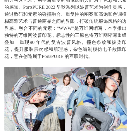
响力融入艺术，用不断重复的图像影响人们对于色彩和元素
的感知。PortsPURE 2022 早秋系列以波普艺术为创作灵感，
通过数码和元素的碰撞融合、重复性的图案和高饱和色调模
糊高雅艺术与普通商品之间的界限，打破传统服饰风格的边
界感。融合不同的元素：“WWW”是万维网缩写，本季推出
独特的万维网波普印花，标志性的三原色将万维网缩写重组
叠加，重现90 年代的复古波普风格。撞色条纹和拔染印
花，提升服装层次感和肌理感，杂色编制模仿电子故障印
花，意在创造属于PortsPURE 的互联时代。