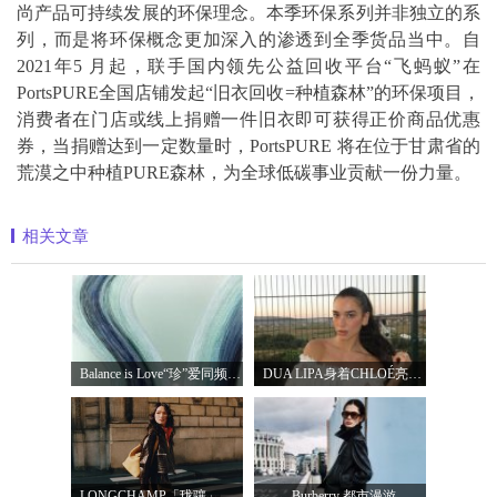
尚产品可持续发展的环保理念。本季环保系列并非独立的系
列，而是将环保概念更加深入的渗透到全季货品当中。自
2021年5 月起，联手国内领先公益回收平台“飞蚂蚁”在
PortsPURE全国店铺发起“旧衣回收=种植森林”的环保项目，
消费者在门店或线上捐赠一件旧衣即可获得正价商品优惠
券，当捐赠达到一定数量时，PortsPURE 将在位于甘肃省的
荒漠之中种植PURE森林，为全球低碳事业贡献一份力量。
相关文章
Balance is Love“珍”爱同频 耀启七夕 TASA
DUA LIPA身着CHLOÉ亮相 2026 SUNNY HILL 音乐节
LONGCHAMP「珑骧」全新LE CADENCE 系列 奏响法
Burberry 都市漫游