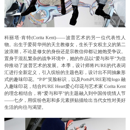
科丽塔·肯特(Corita Kent)——波普艺术的另一位代表性人
物。出生于爱荷华州的天主教修女，生长于女权主义的第二
波浪潮，不论是修女的身份还是宗教信仰都让她饱受争议。
置身于混乱繁杂的战争环境中，她的作品以“爱与和平”为信
仰推动了波普艺术的发展。本季，设计师将PURE的代表词
汇进行全新定义，引入缤纷的主题色彩，设计出不同抽象形
式的趣味印花。“P/P”笑脸标识，以及PortsPURE彩绘logo 融
入趣味印花，结合PURE Heart爱心印花与艺术家 Corita Kent
的理念相结合，将“爱与和平”的主题融入到中国传统情人节
——七夕，用缤纷色彩和多元素拼贴描绘出当代女性对美好
生活的向往与渴望。