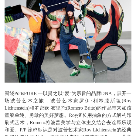
围绕PortsPURE 一以贯之以“爱”为宗旨的品牌DNA，展开一
场波普艺术之旅，波普艺术家罗伊·利希滕斯坦(Roy
Lichtenstein)和罗密欧·布里托(Romero Britto)的作品带来如孩
童般单纯、勇敢的美好梦想。Roy擅长用抽象的方式解构印
刷式艺术，Romero将波普美学与立体主义结合去诠释乐观
和爱。P/P 涂鸦标识是对波普艺术家Roy Lichtenstein的经典