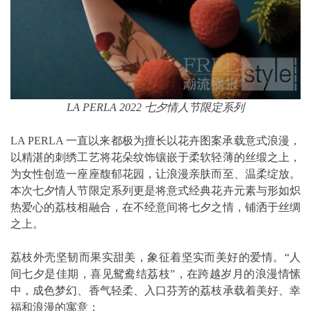
LA PERLA 2022 七夕情人节限定系列
LA PERLA 一直以来都极为擅长以花卉图案承载意式浪漫，
以精湛的刺绣工艺将花朵纹饰镶嵌于柔软轻薄的丝缎之上，
为女性创造一座座馥郁花园，让浪漫亲肤而至、温柔绽放。
本次七夕情人节限定系列更是将意式经典花卉元素与形如炽
热爱心的荔枝相融合，在不经意间将七夕之情，铺洒于丝绸
之上。
荔枝外壳坚韧而果实甜美，象征着坚实而美好的爱情。“人
间七夕是佳期，喜见鸳鸯结荔枝”，在跨越岁月的浪漫情愫
中，成色梦幻、香气轻柔、入口芬芳的荔枝承载着美好、幸
福和浪漫的寓意；