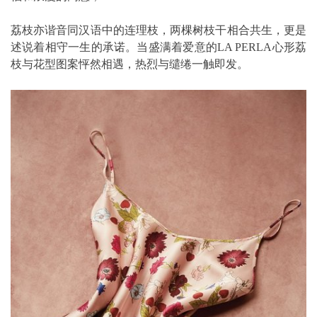
荔枝亦谐音同汉语中的连理枝，两棵树枝干相合共生，更是
述说着相守一生的承诺。当盛满着爱意的LA PERLA心形荔
枝与花型图案怦然相遇，热烈与缱绻一触即发。