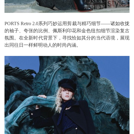
PORTS Retro 2.0系列巧妙运用剪裁与精巧细节——诸如收拢
的袖子、夸张的比例、佩斯利印花和金色纽扣细节渲染复古
氛围。在全新时代背景下，寻找恰如其分的当代语境，展现
出同往日一样鲜明动人的时尚内涵。