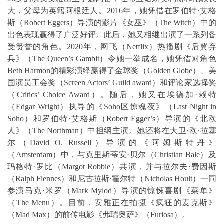
大，父母为英籍阿根廷人。2016年，她凭借在罗伯特·艾格
斯（Robert Eggers）导演的影片《女巫》（The Witch）中的
出色表现赢得了广泛好评。此后，她又相继出演了一系列备
受赞誉的角色。2020年，网飞（Netflix）热播剧《后翼弃
兵》（The Queen’s Gambit）令她一举成名，她凭借对角色
Beth Harmon的精彩演绎赢得了金球奖（Golden Globe）、美
国演员工会奖（Screen Actors’ Guild award）和评论家选择奖
（Critics’ Choice Award）。随后，她又在埃德加·赖特
（Edgar Wright）执导的《Soho区惊魂夜》（Last Night in
Soho）和罗伯特·艾格斯（Robert Egger’s）导演的《北欧
人》（The Northman）中担纲主演。她还将在大卫·欧·拉塞
尔（David O. Russell）导演的《阿姆斯特丹》
（Amsterdam）中，与克里斯蒂安·贝尔（Christian Bale）及
玛格特·罗比（Margot Robbie）共演，并与拉尔夫·费因斯
（Ralph Fiennes）和尼古拉斯·霍尔特（Nicholas Hoult）一同
参演马克·米罗（Mark Mylod）导演的惊悚喜剧《菜单》
（The Menu）。目前，安雅正在拍摄《疯狂的麦克斯》
（Mad Max）的前传电影《弗瑞奥萨》（Furiosa）。