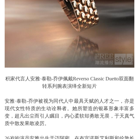
积家代言人安雅·泰勒-乔伊佩戴Reverso Classic Duetto双面翻
转系列腕表演绎全新短片
安雅·泰勒-乔伊被视为同代人中最具天赋的人才之一，亦是
现代女性特质的生动诠释者。她所塑造的银幕形象丰富多
变，超凡出尘而引人瞩目，内心柔软却勇敢无畏，于天真气
质中散发果敢凌厉。
26岁的演员安雅出生于迈阿密，在布宜诺斯艾利斯和伦敦长