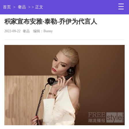
首页
>
奢品
> > 正文
积家宣布安雅·泰勒-乔伊为代言人
2022-09-22
奢品
编辑：Bunny