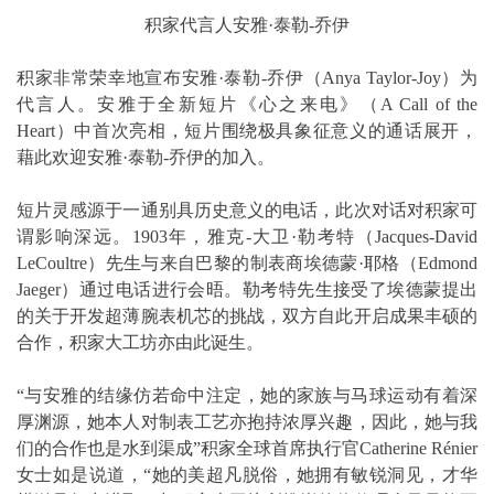
积家代言人安雅·泰勒-乔伊
积家非常荣幸地宣布安雅·泰勒-乔伊（Anya Taylor-Joy）为
代言人。安雅于全新短片《心之来电》（A Call of the
Heart）中首次亮相，短片围绕极具象征意义的通话展开，
藉此欢迎安雅·泰勒-乔伊的加入。
短片灵感源于一通别具历史意义的电话，此次对话对积家可
谓影响深远。1903年，雅克-大卫·勒考特（Jacques-David
LeCoultre）先生与来自巴黎的制表商埃德蒙·耶格（Edmond
Jaeger）通过电话进行会晤。勒考特先生接受了埃德蒙提出
的关于开发超薄腕表机芯的挑战，双方自此开启成果丰硕的
合作，积家大工坊亦由此诞生。
“与安雅的结缘仿若命中注定，她的家族与马球运动有着深
厚渊源，她本人对制表工艺亦抱持浓厚兴趣，因此，她与我
们的合作也是水到渠成”积家全球首席执行官Catherine Rénier
女士如是说道，“她的美超凡脱俗，她拥有敏锐洞见，才华