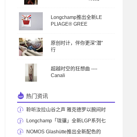
Longchamp推出全新LE
PLIAGE® GREE
原创时计，伴你更深“潜”
行
超越时空的狂想曲 ----
Canali
热门资讯
聆听汝拉山谷之声 雅克德罗以腕间时
计延续雀鸟
Longchamp「珑骧」全新LGP系列七
夕粉色派对
NOMOS Glashütte推出全新配色的