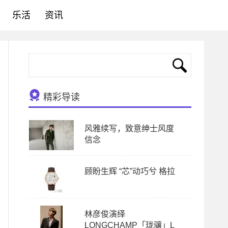
乐活
资讯
精彩导读
风雅续写，致意绅士风度
信念
顾盼生辉 “芯”动巧兮 格拉
林彦俊演绎
LONGCHAMP「珑骧」L