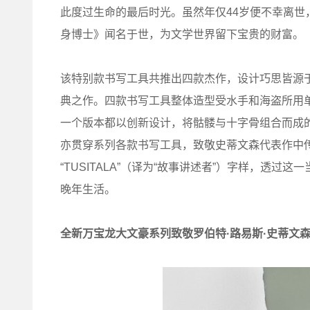
此度过生命的最后时光。虽然年仅44岁便不幸离
身博士》闻名于世，为文学世界留下宝贵的财富。
该特别款书写工具共推出四款杰作，设计巧思皆源
典之作。四款书写工具整体造型受水手和海盗所用
一个版本都以创新设计，将骷髅与十字骨组合而成
亦贯穿系列各款书写工具，致敬史蒂文森代表作中传
“TUSITALA”（译为“故事讲述者”）字样，透
晚年生活。
全新万宝龙大文豪系列致敬罗伯特
·
路易斯
·
史蒂文