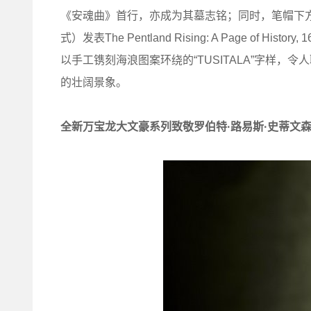
《安魂曲》首行，亦成为其墓志铭；同时，笔帽下方环
式）发表The Pentland Rising: A Page of
以手工镌刻海浪图案环绕的“TUSITALA”字样
的壮阔景象。
全新万宝龙大文豪系列致敬罗伯特
·
路易斯
·
史蒂文