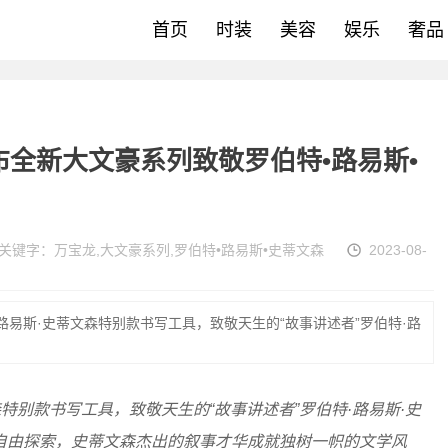
首页
时装
美容
娱乐
奢品
布全新大文豪系列致敬罗伯特•路易斯•
关键字：
万宝龙
,
大文豪系列
,
罗伯特•路易斯•史蒂文森
2023-08-
路易斯·史蒂文森特别款书写工具，致敬天生的“故事讲述者”罗伯特·路
特别款书写工具，致敬天生的“故事讲述者”罗伯特
·
路易斯
·
史
自由探索，史蒂文森杰出的叙事才华成就独树一帜的文学风