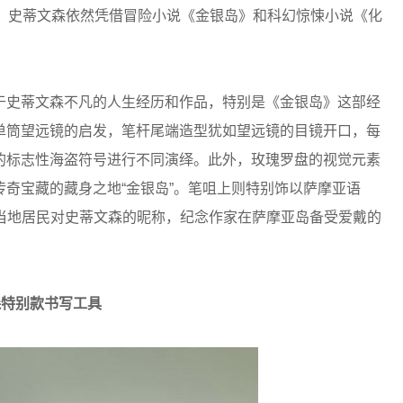
世，史蒂文森依然凭借冒险小说《金银岛》和科幻惊悚小说《化
于史蒂文森不凡的人生经历和作品，特别是《金银岛》这部经
单筒望远镜的启发，笔杆尾端造型犹如望远镜的目镜开口，每
的标志性海盗符号进行不同演绎。此外，玫瑰罗盘的视觉元素
奇宝藏的藏身之地“金银岛”。笔咀上则特别饰以萨摩亚语
过这一当地居民对史蒂文森的昵称，纪念作家在萨摩亚岛备受爱戴的
森特别款书写工具