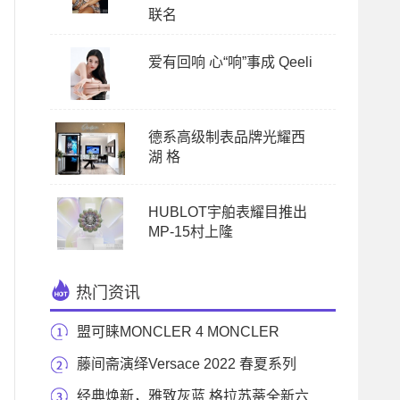
联名
爱有回响 心“响”事成 Qeeli
德系高级制表品牌光耀西
湖 格
HUBLOT宇舶表耀目推出
MP-15村上隆
热门资讯
盟可睐MONCLER 4 MONCLER
HYKE合作系列全球同步发售
藤间斋演绎Versace 2022 春夏系列
广告大片
经典焕新，雅致灰蓝 格拉苏蒂全新六