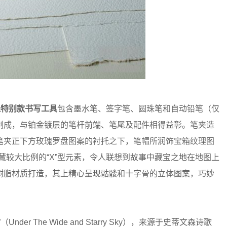
森特别款书写工具
包含墨水笔、签字笔、圆珠笔和自动铅笔（仅
制成，与铂金镀层的笔杆前端、笔尾及配件相得益彰。笔夹造
笔夹正下方玫瑰罗盘图案的衬托之下，笔帽所润饰宝箱纹理图
藏较大比例的“X”型元素，令人联想到故事中藏宝之地在地图上
树脂材质打造，其上精心呈现骷髅和十字骨的立体图案，巧妙
 The Wide and Starry Sky），来源于史蒂文森诗歌