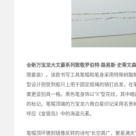
全新万宝龙大文豪系列致敬罗伯特
·
路易斯
·
史蒂文
限套装）。该款书写工具笔帽和笔身采用特殊树脂
型设计则受到船只上用于固定缆绳的销钉启发，在
案更显别具一格。黑色笔身饰以“X”型花纹，其中暗
的标记。笔帽顶端的万宝龙六角白星印记采用名贵
呼应《金银岛》中的海盗元素。
笔帽顶环镌刻镜像反转的诗句“长空高广，繁星满天”（Under