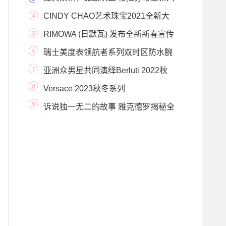
零年代腕表
CINDY CHAO艺术珠宝2021全新大
师系列创作 花之精灵
RIMOWA (日默瓦) 发布全新新春宣传
大片“留下的，
瑞士美度表领航者系列双时区防水腕
表火热上市
亚洲众男星共同演绎Berluti 2022秋
冬系列Playoff运动
Versace 2023秋冬系列
诉说独一无二的故事 雅克德罗揭秘全
新“水上集