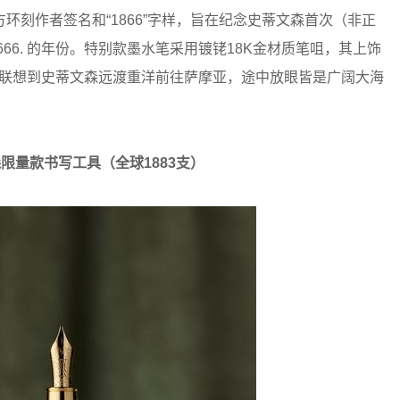
刻作者签名和“1866”字样，旨在纪念史蒂文森首次（非正
 History, 1666. 的年份。特别款墨水笔采用镀铑18K金材质笔咀，其上饰
，令人联想到史蒂文森远渡重洋前往萨摩亚，途中放眼皆是广阔大海
森限量款书写工具（全球
1883
支）