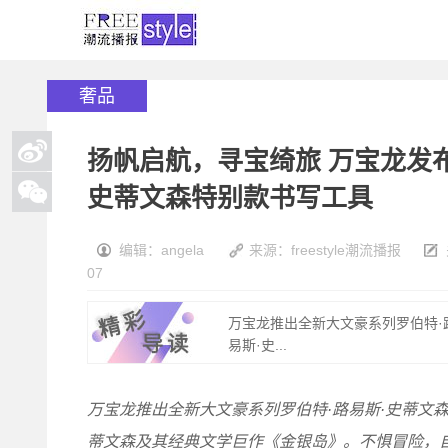
奢品
扬帆启航，寻宝绮旅 万宝龙发
史蒂文森特别款书写工具
编辑：angela
来源：freestyle潮流播报
07
万宝龙推出全新大文豪系列罗伯特·
易斯·史...
万宝龙推出全新大文豪系列罗伯特
·
路易斯
·
史蒂文森
蒂文森及其经典文学巨作《金银岛》。不惧冒险，