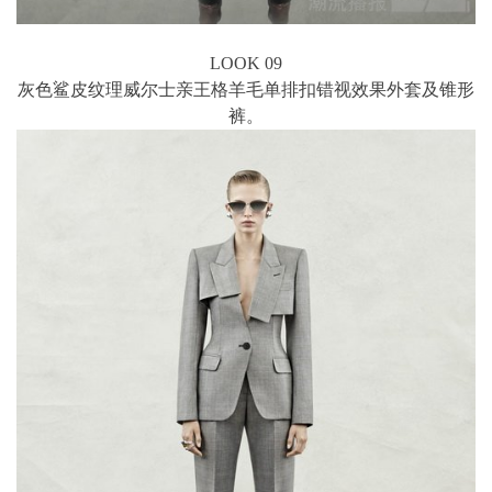
LOOK 09
灰色鲨皮纹理威尔士亲王格羊毛单排扣错视效果外套及锥形
裤。