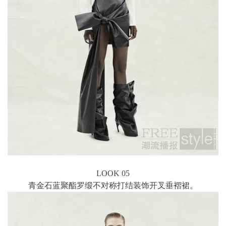
LOOK 05
青金石蓝聚酯罗缎不对称打结装饰开叉垂褶裙。