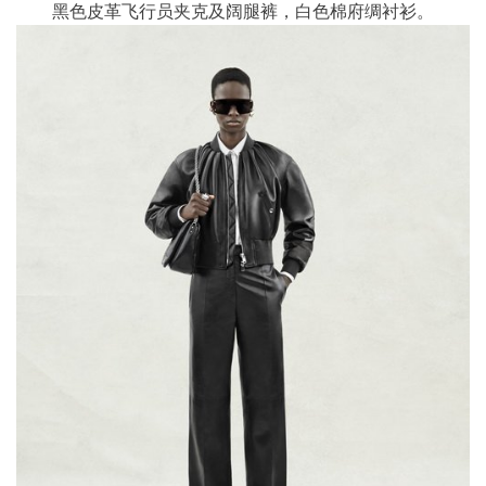
黑色皮革飞行员夹克及阔腿裤，白色棉府绸衬衫。