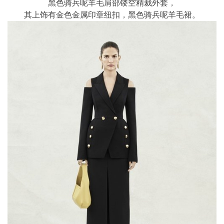
黑色骑兵呢羊毛肩部镂空精裁外套，
其上饰有金色金属印章纽扣，黑色骑兵呢羊毛裙。