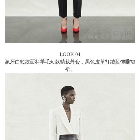
LOOK 04
象牙白粒纹面料羊毛短款精裁外套，黑色皮革打结装饰垂褶
裙。