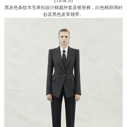
LOOK 03
黑灰色条纹羊毛单扣设计精裁外套及锥形裤，白色棉府绸衬
衫及黑色皮革领带。