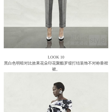
LOOK 10
黑白色明暗对比效果花朵印花聚酯罗缎打结装饰不对称垂褶
裙。