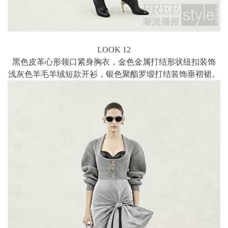
LOOK 12
黑色皮革心形领口紧身胸衣，金色金属打结形状纽扣装饰
浅灰色羊毛羊绒短款开衫，银色聚酯罗缎打结装饰垂褶裙。