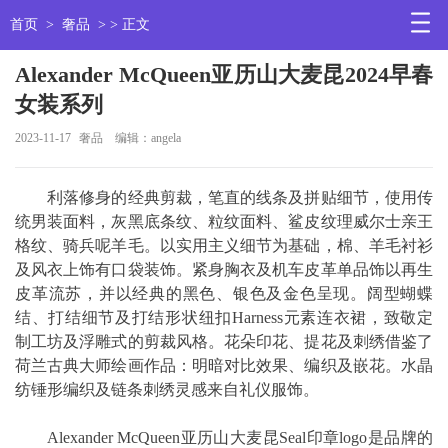
首页
>
奢品
> > 正文
Alexander McQueen亚历山大麦昆2024早春
女装系列
2023-11-17
奢品
编辑：angela
利落修身的经典剪裁，笔直的线条及拼贴细节，使用传
统男装面料，灰黑底条纹、粒纹面料、鲨皮纹理威尔士亲王
格纹、骑兵呢羊毛。以实用主义细节为基础，棉、羊毛衬衫
及风衣上饰有口袋装饰。紧身胸衣及机车皮革单品饰以再生
皮革流苏，并以经典的黑色、银色及金色呈现。阔型蝴蝶
结、打结细节及打结形状纽扣Harness元素连衣裙，致敬定
制工坊及浮雕式的剪裁风格。花朵印花、提花及刺绣借鉴了
荷兰古典大师绘画作品：明暗对比效果、编织及嵌花。水晶
纺锤形编织及链条刺绣灵感来自礼仪服饰。
Alexander McQueen亚历山大麦昆Seal印章logo是品牌的