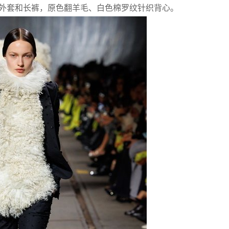
外套和长裤，原色翻羊毛、白色棉罗纹针织背心。