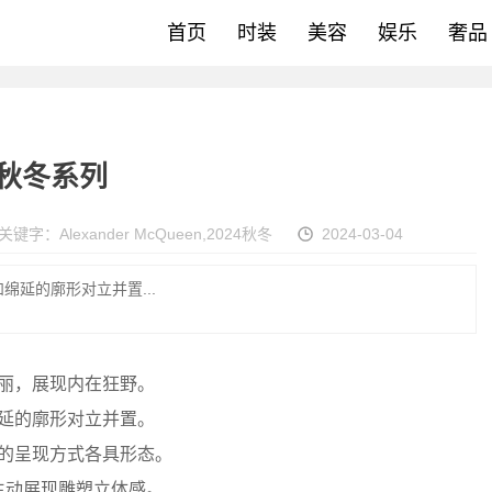
首页
时装
美容
娱乐
奢品
24秋冬系列
关键字：
Alexander McQueen
,
2024秋冬
2024-03-04
延的廓形对立并置...
丽，展现内在狂野。
延的廓形对立并置。
的呈现方式各具形态。
生动展现雕塑立体感。