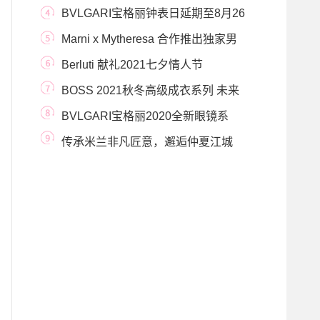
系列腕表 以精妙机械结构
BVLGARI宝格丽钟表日延期至8月26
日至29日于日内瓦
Marni x Mytheresa 合作推出独家男
装胶囊系列
Berluti 献礼2021七夕情人节
BOSS 2021秋冬高级成衣系列 未来
已至
BVLGARI宝格丽2020全新眼镜系
列，凝眸感知暖意阳光
传承米兰非凡匠意，邂逅仲夏江城
Pomellato宝曼兰