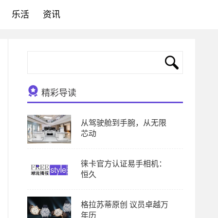
乐活
资讯
精彩导读
从驾驶舱到手腕，从无限
芯动
徕卡官方认证易手相机：
恒久
格拉苏蒂原创 议员卓越万
年历