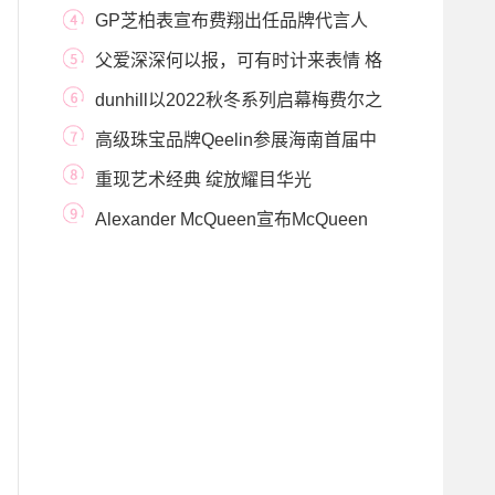
珠宝与环保的双
GP芝柏表宣布费翔出任品牌代言人
共创精彩时刻
父爱深深何以报，可有时计来表情 格
拉苏蒂原创
dunhill以2022秋冬系列启幕梅费尔之
夜 第一篇章：
高级珠宝品牌Qeelin参展海南首届中
国国际消费品
重现艺术经典 绽放耀目华光
BVLGARI宝格丽Barocko高
Alexander McQueen宣布McQueen
Music项目第二部分