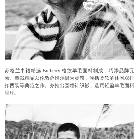
苏格兰半裙精选 Burberry 格纹羊毛面料制成，巧添品牌元
素。量裁精品以伦敦萨维尔街为灵感，涵括柔软的休闲双排
扣西装等典范之作。亦推出圆领针织衫，选用轻盈羊毛面料
呈现。