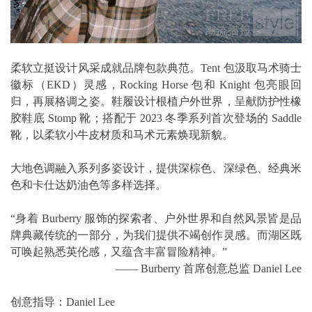
柔软立挺设计风采成就品牌包款典范。Tent 包汲取马术骑士
徽标（EKD）灵感，Rocking Horse 包和 Knight 包亮眼回
归，再展格调之姿。鞋履设计根植户外世界，呈献防护性橡
胶鞋底 Stomp 靴；搭配于 2023 冬季系列首次登场的 Saddle
靴，以柔软小牛皮材质和马术元素焕现新貌。
大地色调融入系列多姿设计，提供深棕色、深绿色、经典米
色和卡仕达奶油色等多样选择。
“身着 Burberry 服饰的探索者、户外世界和自然风景皆是品
牌典藏传统的一部分，为我们提供不竭创作灵感。而湖区既
可唤起熟悉英伦感，又蕴含丰富冒险精神。”
—— Burberry 首席创意总监 Daniel Lee
创意指导：Daniel Lee