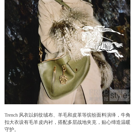
Trench 风衣以斜纹绒布、羊毛和皮革等缤纷面料演绎，牛角
扣大衣设有毛羊皮内衬，搭配多层战地夹克，贴心缔造温暖
守护。