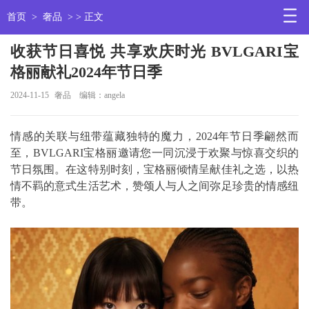
首页
>
奢品
> > 正文
收获节日喜悦 共享欢庆时光 BVLGARI宝
格丽献礼2024年节日季
2024-11-15
奢品
编辑：angela
情感的关联与纽带蕴藏独特的魔力，2024年节日季翩然而
至，BVLGARI宝格丽邀请您一同沉浸于欢聚与惊喜交织的
节日氛围。在这特别时刻，宝格丽倾情呈献佳礼之选，以热
情不羁的意式生活艺术，赞颂人与人之间弥足珍贵的情感纽
带。