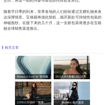
交织，将这一刻的兴奋与喜悦烘托得愈发浓烈。
随着节日季的到来，世界各地的人们纷纷通过互赠礼物来表
达深厚情意。宝格丽将借此契机，揭开新款可持续性包装的
神秘面纱。在接下来的几个月，这一全新包装将逐步在宝格
丽全球销售渠道推出。
相关文章
Balance is Love“珍”爱同频 耀启七夕 TASA
DUA LIPA身着CHLOÉ亮相 2026 SUNNY HILL 音乐节
LONGCHAMP「珑骧」全新LE CADENCE 系列 奏响法
Burberry 都市漫游