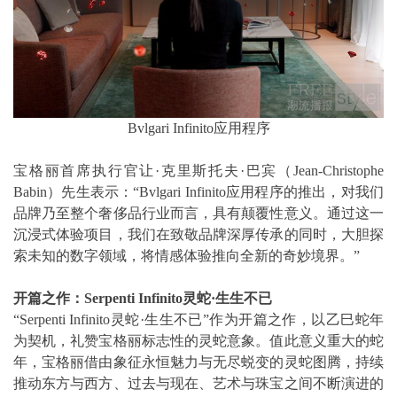
Bvlgari Infinito应用程序
宝格丽首席执行官让·克里斯托夫·巴宾（Jean-Christophe
Babin）先生表示：“Bvlgari Infinito应用程序的推出，对我们
品牌乃至整个奢侈品行业而言，具有颠覆性意义。通过这一
沉浸式体验项目，我们在致敬品牌深厚传承的同时，大胆探
索未知的数字领域，将情感体验推向全新的奇妙境界。”
开篇之作：Serpenti Infinito灵蛇·生生不已
“Serpenti Infinito灵蛇·生生不已”作为开篇之作，以乙巳蛇年
为契机，礼赞宝格丽标志性的灵蛇意象。值此意义重大的蛇
年，宝格丽借由象征永恒魅力与无尽蜕变的灵蛇图腾，持续
推动东方与西方、过去与现在、艺术与珠宝之间不断演进的