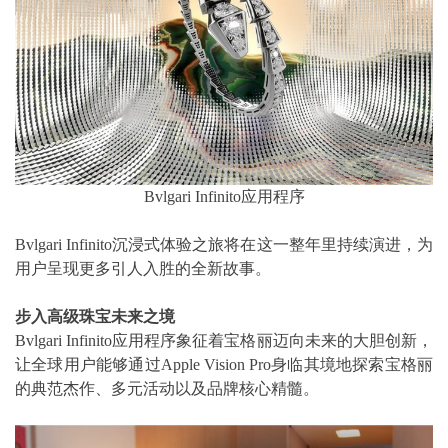
Bvlgari Infinito应用程序
Bvlgari Infinito沉浸式体验之旅将在这一整年里持续演进，为
用户呈现更多引人入胜的全新故事。
步入高级珠宝未来之境
Bvlgari Infinito应用程序象征着宝格丽迈向未来的大胆创新，
让全球用户能够通过Apple Vision Pro身临其境地探索宝格丽
的典范杰作、多元活动以及品牌核心精髓。