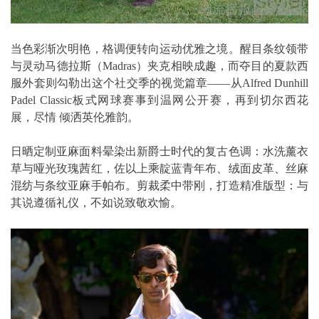
当色彩渐次明艳，格调便转向运动优雅之境。醒目条纹领带
与灵动马德拉斯（Madras）夹克相映成趣，而夺目的夏款西
服外套则勾勒出这个社交季的视觉篇章——从Alfred Dunhill
Padel Classic板式网球赛事到温网公开赛，再到切尔西花
展，尽情 倾洒英伦雅韵。
日晒定制亚麻面料晕染出新爵士时代的复古色调：水洗薰衣
草与哑光玫瑰茜红，佐以上乘靛蓝青年布、绒面皮革、丝麻
混纺与条纹亚麻手帕布。剪裁柔中带刚，打造精准版型：与
其说遵循礼仪，不如说致敬欢愉。