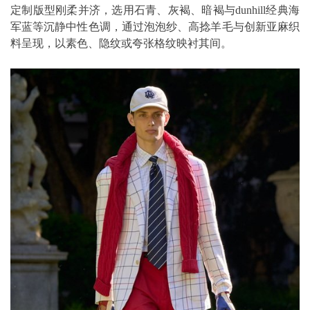
定制版型刚柔并济，选用石青、灰褐、暗褐与dunhill经典海
军蓝等沉静中性色调，通过泡泡纱、高捻羊毛与创新亚麻织
料呈现，以素色、隐纹或夸张格纹映衬其间。