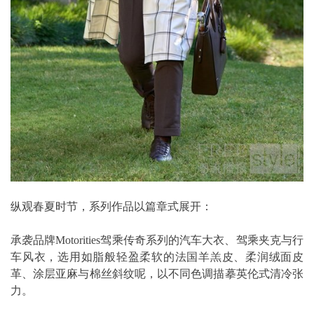
纵观春夏时节，系列作品以篇章式展开：
承袭品牌Motorities驾乘传奇系列的汽车大衣、驾乘夹克与行
车风衣，选用如脂般轻盈柔软的法国羊羔皮、柔润绒面皮
革、涂层亚麻与棉丝斜纹呢，以不同色调描摹英伦式清冷张
力。