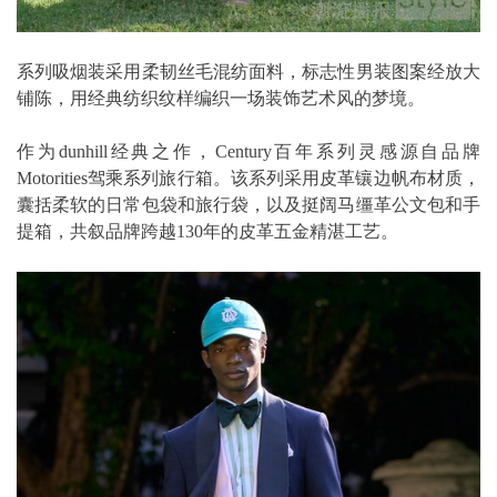
系列吸烟装采用柔韧丝毛混纺面料，标志性男装图案经放大
铺陈，用经典纺织纹样编织一场装饰艺术风的梦境。
作为dunhill经典之作，Century百年系列灵感源自品牌
Motorities驾乘系列旅行箱。该系列采用皮革镶边帆布材质，
囊括柔软的日常包袋和旅行袋，以及挺阔马缰革公文包和手
提箱，共叙品牌跨越130年的皮革五金精湛工艺。