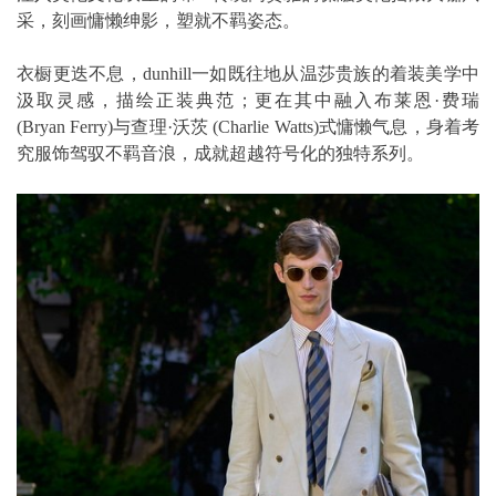
采，刻画慵懒绅影，塑就不羁姿态。
衣橱更迭不息，dunhill一如既往地从温莎贵族的着装美学中
汲取灵感，描绘正装典范；更在其中融入布莱恩·费瑞
(Bryan Ferry)与查理·沃茨 (Charlie Watts)式慵懒气息，身着考
究服饰驾驭不羁音浪，成就超越符号化的独特系列。