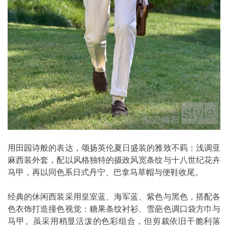
用田园诗般的表达，颂扬英伦夏日盛装的雅致不羁：浅调亚
麻西装外套，配以风格独特的摄政风宽条纹与十八世纪花卉
马甲，再以同色系日式丹宁、巴拿马草帽与便鞋收尾。
经典的休闲西装采用皇室蓝、海军蓝、紫色与黑色，搭配各
色衣饰打造撞色视觉：糖果条纹衬衫、雪葩色调口袋方巾与
马甲。虽采用稍显活泼的色彩组合，但剪裁依旧干脆利落