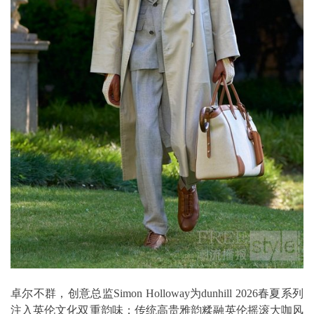
卓尔不群，创意总监Simon Holloway为dunhill 2026春夏系列
注入英伦文化双重韵味：传统高贵雅韵糅融英伦摇滚大咖风