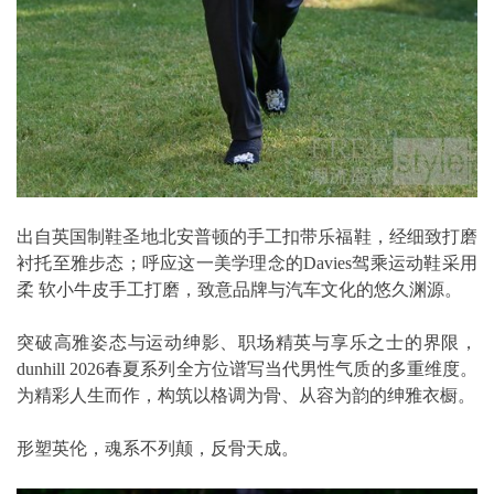
出自英国制鞋圣地北安普顿的手工扣带乐福鞋，经细致打磨
衬托至雅步态；呼应这一美学理念的Davies驾乘运动鞋采用
柔 软小牛皮手工打磨，致意品牌与汽车文化的悠久渊源。
突破高雅姿态与运动绅影、职场精英与享乐之士的界限，
dunhill 2026春夏系列全方位谱写当代男性气质的多重维度。
为精彩人生而作，构筑以格调为骨、从容为韵的绅雅衣橱。
形塑英伦，魂系不列颠，反骨天成。