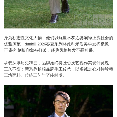
身为标志性文化人物，他们以玩世不恭之姿演绎上流社会的
优雅风范。dunhill 2026春夏系列将此种矛盾美学发挥极致：
正 装的刻板印象被打破，经典风格焕发不羁神采。
承载深厚历史积淀，品牌始终将匠心技艺视作其设计灵魂，
亘久不变：新系列植根品牌手工传承，以虔诚之心对待珍稀
工坊面料、传统工艺与至臻材质。