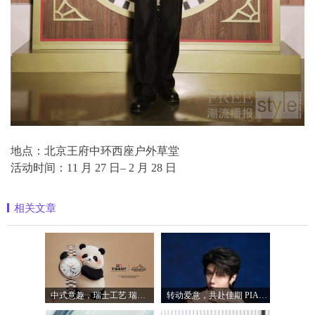
地点：北京王府中环西座户外草堂
活动时间：11 月 27 日– 2 月 28 日
相关文章
中式意趣，瑞士工艺 瑞士天梭表携手国宝
转动爱意，共赴佳期 PIAGET伯爵礼献七夕