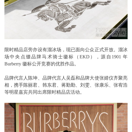
限时精品店旁亦设有溜冰场，现已面向公众正式开放。溜冰
场中央点缀品牌马术骑士徽标（EKD），源自1901 年
Burberry 徽标公开竞赛的优胜作品。
品牌代言人陈坤、品牌代言人吴磊和品牌大使张婧仪齐聚亮
相，携手陈丽君、韩东君、蒋勤勤、刘雯、张康乐、张宥浩
等明星嘉宾共同出席限时精品店活动。