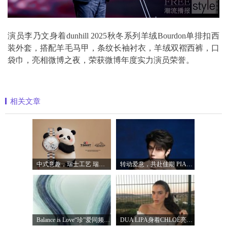
演员李乃文身着dunhill 2025秋冬系列羊绒Bourdon单排扣西
装外套，搭配羊毛马甲，条纹长袖衬衣，羊绒双褶西裤，口
袋巾，亮相微博之夜，荣获微博年度实力演员荣誉。
相关文章
中式意趣，瑞士工艺 瑞士天梭表携手国宝
转动爱意，共赴佳期 PIAGET伯爵礼献七夕
Balance is Love“珍”爱同频 耀启七夕 TASA
DUA LIPA身着CHLOÉ亮相 2026 SUNNY HILL 音乐节