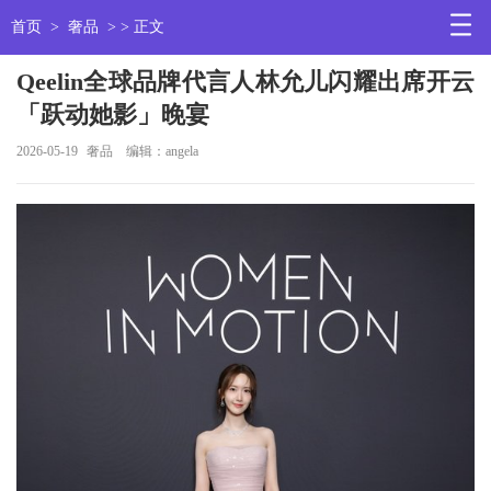
首页
>
奢品
> > 正文
Qeelin全球品牌代言人林允儿闪耀出席开云
「跃动她影」晚宴
2026-05-19
奢品
编辑：angela