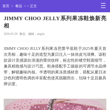
首页
>
奢品
> > 正文
JIMMY CHOO JELLY系列果冻鞋焕新亮
相
2026-05-20
奢品
编辑：angela
JIMMY CHOO JELLY系列果冻芭蕾平底鞋于2025年夏天首
次亮相，趣味十足的造型为夏日注入一抹俏皮与清爽。该鞋
款设计灵感源自浪漫的蕾丝纹样，标志性的镂空鞋面细节，
兼具精致感与设计巧思。鞋身搭配手工镶嵌的可调节水晶绑
带，解锁趣味内核。半透明的果冻质感材质，搭配从夏日冰
沙色到透明色调的丰富配色使其脱颖而出，玩味十足且极具
辨识度。