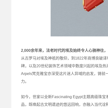
2,000余年来，法老时代的埃及始终令人心驰神往
从古罗马对埃及神祇的敬仰，到1822年商博良破译
碑，以及20世纪装饰艺术领域中数度兴起的埃及热潮，
Arpels梵克雅宝亦深受这片迷人异域的启发，铸
力。
如今，世家以全新Fascinating Egypt主题
品，既唤起古文明遗迹的悠远回响，亦融入当代诠