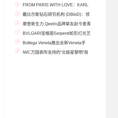
宝系列 耀目亮相戛纳
FROM PARIS WITH LOVE：KARL
LAGERFELD发布2025秋冬大片
戴比尔斯钻石研究机构 (DBIoD)：领
先的天然钻石服
摩登新生力 Qeelin品牌挚友赵今麦青
春演绎Wulu系列
BVLGARI宝格丽Serpenti蛇形灯光艺
术装置 闪耀宁波和
Bottega Veneta推出全新Veneta手
袋，典藏之作焕然新生
IWC万国表所支持的“北极星黎明”商
业航天飞行