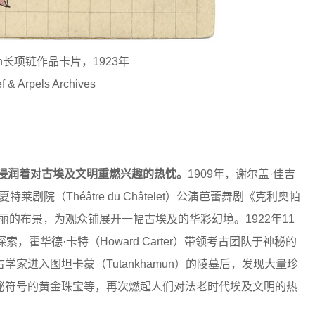
attern长项链作品卡片，1923年
f & Arpels Archives
正浸润着对古埃及文明重燃兴趣的热忱。
1909年，谢尔盖·佳吉
夏特莱剧院（Théâtre du Châtelet）公演芭蕾舞剧《克利奥帕
弘壮丽的布景，为观众铺展开一幅古埃及的华彩幻境。1922年11
霍华德·卡特（Howard Carter）带领考古团队于神秘的
家进入图坦卡蒙（Tutankhamun）的陵墓后，发现大量珍
秘符号的黄金珠宝等，再次燃起人们对法老时代埃及文明的热