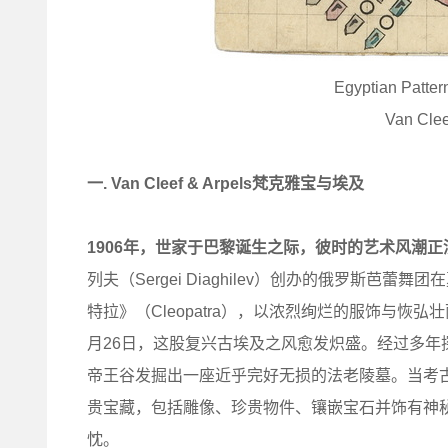
Egyptian P
Van Clee
一.
Van Cleef & Arpels梵克雅宝与埃及
1906年，世家于巴黎诞生之际，彼时的艺术风潮
列夫（Sergei Diaghilev）创办的俄罗斯芭蕾舞团在
特拉》（Cleopatra），以浓烈绚烂的服饰与恢
月26日，这股复兴古埃及之风愈发炽盛。经过多年探索，
帝王谷发掘出一座近乎完好无损的法老陵墓。当考古学
贵宝藏，包括雕像、珍贵物件、镶嵌宝石并饰有神
忱。