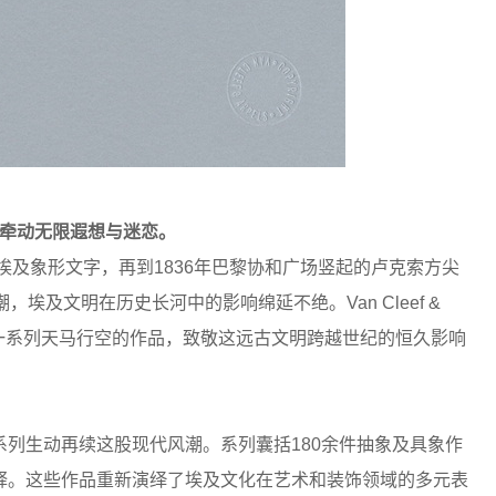
，牵动无限遐想与迷恋。
埃及象形文字，再到1836年巴黎协和广场竖起的卢克索方尖
埃及文明在历史长河中的影响绵延不绝。Van Cleef &
就一系列天马行空的作品，致敬这远古文明跨越世纪的恒久影响
高级珠宝系列生动再续这股现代风潮。系列囊括180余件抽象及具象作
释。这些作品重新演绎了埃及文化在艺术和装饰领域的多元表