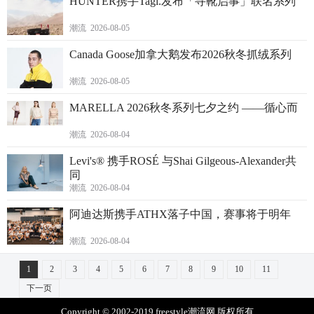
HUNTER携手Tagi.发布「寻靴启事」联名系列
潮流 2026-08-05
Canada Goose加拿大鹅发布2026秋冬抓绒系列
潮流 2026-08-05
MARELLA 2026秋冬系列七夕之约 ——循心而
潮流 2026-08-04
Levi's® 携手ROSÉ 与Shai Gilgeous-Alexander共
同
潮流 2026-08-04
阿迪达斯携手ATHX落子中国，赛事将于明年
潮流 2026-08-04
1
2
3
4
5
6
7
8
9
10
11
下一页
Copyright © 2002-2019 freestyle潮流网 版权所有