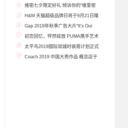
维密七夕限定好礼 倾诉你的“维爱密
语”
H&M 天猫超级品牌日将于9月21日隆
重登场
Gap 2019年秋季广告大片“It’s Our
Denim Now”正式发
初恋回忆，怦然绽放 PUMA携手艺术
家SUE TSAI再度推
太平鸟2019国际双城时装周计划正式
启动 携“太平
Coach 2019 中国大秀作品 概念店于
上海环贸广场i