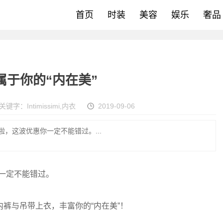
首页
时装
美容
娱乐
奢品
尽享属于你的“内在美”
关键字：
Intimissimi
,
内衣
2019-09-06
降价”啦，这波优惠你一定不能错过。...
惠你一定不能错过。
裤与吊带上衣，丰富你的“内在美”！