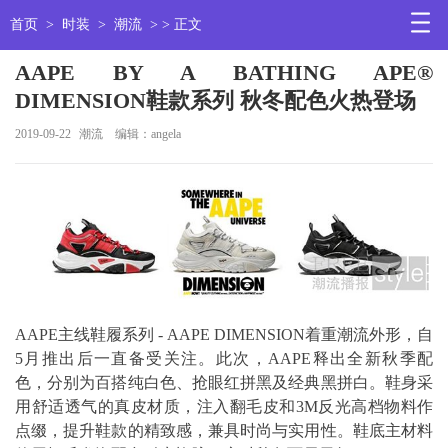
首页
>
时装
>
潮流
> > 正文
AAPE BY A BATHING APE®
DIMENSION鞋款系列 秋冬配色火热登场
2019-09-22
潮流
编辑：angela
AAPE主线鞋履系列 - AAPE DIMENSION着重潮流外形，自
5月推出后一直备受关注。此次，AAPE释出全新秋季配
色，分别为百搭纯白色、抢眼红拼黑及经典黑拼白。鞋身采
用舒适透气的真皮材质，注入翻毛皮和3M反光高档物料作
点缀，提升鞋款的精致感，兼具时尚与实用性。鞋底主材料