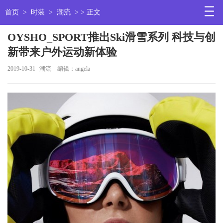
首页
>
时装
>
潮流
> > 正文
OYSHO_SPORT推出Ski滑雪系列 科技与创
新带来户外运动新体验
2019-10-31
潮流
编辑：angela