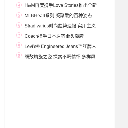
士随行格调
H&M再度携手Love Stories推出全新
2019联名泳装系列
MLBHeart系列 凝聚爱的百种姿态
Stradivarius时尚趋势速报 实用主义
强势来袭
Coach携手日本原宿街头潮牌
BAPE® 发布BAPE® X Coac
Levi's® Engineered Jeans™红牌人
形牛仔裤 2019秋冬系
细数旖旎之姿 探索不羁情怀 多样风
格演绎CLUB