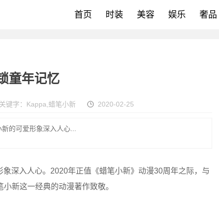
首页
时装
美容
娱乐
奢品
解锁童年记忆
关键字：
Kappa
,
蜡笔小新
2020-02-25
新的可爱形象深入人心...
深入人心。2020年正值《蜡笔小新》动漫30周年之际，与
向蜡笔小新这一经典的动漫著作致敬。