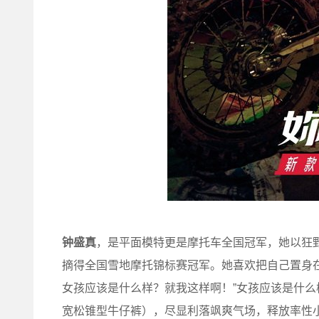
钟盛真
，是平面模特更是摩托车全国冠军，她以狂
摘得全国雪地摩托锦标赛冠军。她喜欢把自己置身
女孩应该是什么样？就我这样啊！”女孩应该是什么样？妳
宽松锥型牛仔裤），尽显利落飒爽气场，释放率性