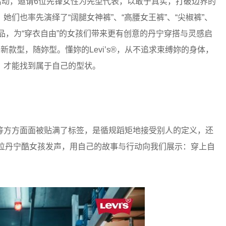
 主题活动，邀请6位先锋女性为先型代表，以敢于真实，打破边界的
们也率先演绎了“阔腿女神裤”、“高腰女王裤”、“尖椒裤”、
牛仔单品，为“穿衣自由”的女孩们带来更有创意的丹宁穿搭与灵感启
 新款型，随妳型。懂妳的Levi’s®，从不追求束缚妳的身体，
，才能找到属于自己的型状。
等方方面面被贴满了标签，是循规蹈矩地接受别人的定义，还
邀请6位丹宁酷女孩发声，用自己的故事与行动向我们展示：穿上自