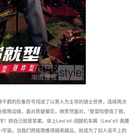
野不羁的形象符号闯进了以男人为主导的骑士世界，连续两次
在极限边缘，面对质疑偏见，她笑然面对，“是冒险塑造了我，
自己就是答案。穿上Levi’s® 阔腿机车裤（Levi’s® 高腰
小宇宙。当我们把极限推得越来越远，就成为了别人追不上的