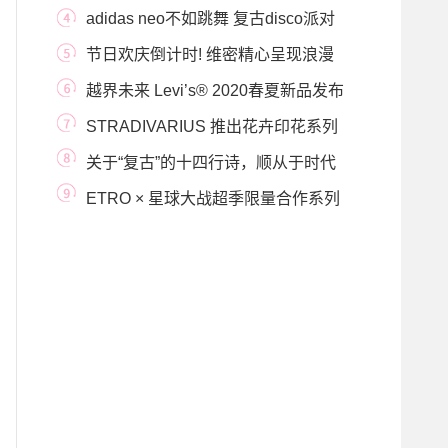
Part1.释出
adidas neo不如跳舞 复古disco派对
节日欢庆倒计时! 维密精心呈现浪漫
送礼清单
越界未来 Levi’s® 2020春夏新品发布
会
STRADIVARIUS 推出花卉印花系列
花朵和色彩占据夏日
关于“复古”的十四行诗，顺从于时代
的色彩裹
ETRO × 星球大战超季限量合作系列
正式上线