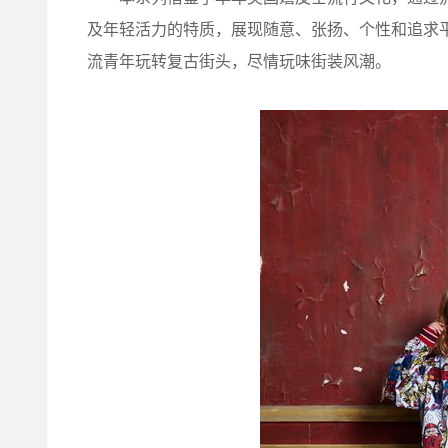
及年轻活力的特质，展现随意、张扬、个性和追求平等的
流青年玩转复古街头，尽情玩味街装风潮。