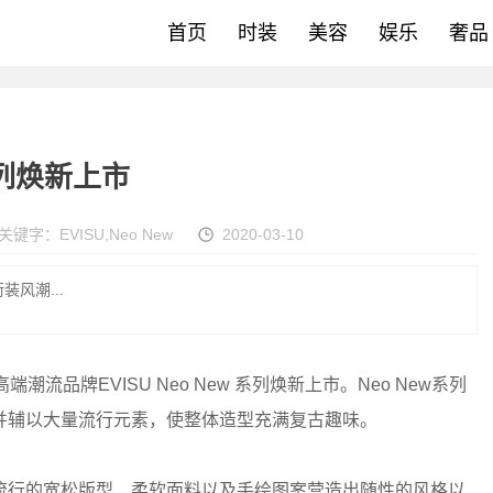
首页
时装
美容
娱乐
奢品
系列焕新上市
关键字：
EVISU
,
Neo New
2020-03-10
风潮...
牌EVISU Neo New 系列焕新上市。Neo New系列
并辅以大量流行元素，使整体造型充满复古趣味。
行的宽松版型、柔软面料以及手绘图案营造出随性的风格以