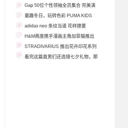
Gap 50位个性领袖全员集合 完美演
绎「大胆释个性
童趣冬日，玩转色彩 PUMA KIDS
2019 全新冬季系列现
adidas neo 条纹当道 花样撩夏
H&M再度携手漫画主角加菲猫推出
DIVIDED 2020亚洲
STRADIVARIUS 推出花卉印花系列
花朵和色彩占据夏日
看完这篇直男们还选错七夕礼物，那
就“垃圾桶