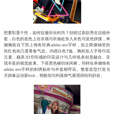
想要彰显个性，如何征服街头时尚？别错过新款男生拉链外
套，白色的底色上在衣领与衣袖处加入灰色与蓝色拼接，单
侧胸前自下而上饰有经典adidas neo字样，加之两侧袖管的
玫红色块凸显青春气息。内搭白色T恤，胸前加入字母印花
元素，颇具3D空间感的印花设计与几何线条创意融合，呈
现丰富的视觉效果。下搭黑色梭织休闲裤，同样在单侧饰有
adidas neo字样的刺绣贴布与外套相呼应。整套造型打造当
月踏春运动新look，将酷劲与利落帅气展现得恰到好处。