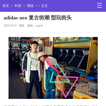
首页
>
时装
>
潮流
> > 正文
adidas neo 复古街潮 型玩街头
2020-04-07
潮流
编辑：angela