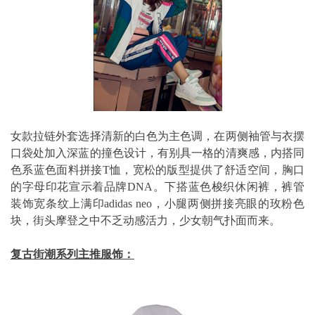
女款拉链外套选择清新的白色为主色调，在两侧袖管与衣摆
口袋处加入深蓝的撞色设计，有别具一格的清爽感，内搭同
色系蓝色面料拼接T恤，宽松的版型提供了舒适空间，胸口
的字母印花宣示着品牌DNA。下搭蓝色梭织休闲裤，裤管
装饰宽条纹上满印adidas neo，小腿两侧拼接亮眼的玫粉色
块，街头摩登之中不乏动感活力，少女朝气扑面而来。
复古街潮系列主推服饰：