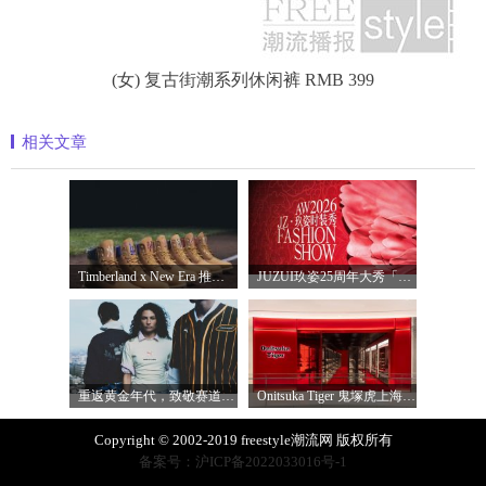
(女) 复古街潮系列休闲裤 RMB 399
相关文章
Timberland x New Era 推出全新联名系列，以经
JUZUI玖姿25周年大秀「循光新生」 光起二
重返黄金年代，致敬赛道传奇 PUMA携手M
Onitsuka Tiger 鬼塚虎上海环贸 iapm 概念店盛
Copyright © 2002-2019 freestyle潮流网 版权所有
备案号：沪ICP备2022033016号-1