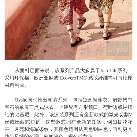
从面料层面来说，该系列产品大多属于Join Life系列，
采用环保棉、欧洲亚麻或 EcoveroTM® 粘胶纤维等可持续原
材料制成。
Oysho同时推出泳装系列，包括短直裆泳衣、肩带饰有
宝石的单肩三点式泳衣、上装配有方形领口、荷叶边或蝴蝶
结的比基尼。此外，该泳装系列还有全新款式的激光切割V
形或巴西式短裤。这些款式拥有全新的图案，例如提花花
卉、月亮和海军条纹，其颜色范围从黑色到白色，再到更具
热带风情的色调，例如绿色、橙色或黄色。