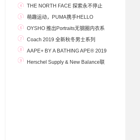
Randomevent 共同举行《随机
THE NORTH FACE 探索永不停止
打造滑雪专业装备 开启
萌趣运动，PUMA携手HELLO
KITTY推出联名系列
OYSHO 推出Portraits无钢圈内衣系
列 回归女性本源之
Coach 2019 全新秋冬男士系列
AAPE+ BY A BATHING APE® 2019
秋冬男装运动服饰 型格登
Herschel Supply & New Balance联
名系列发布在即 限时