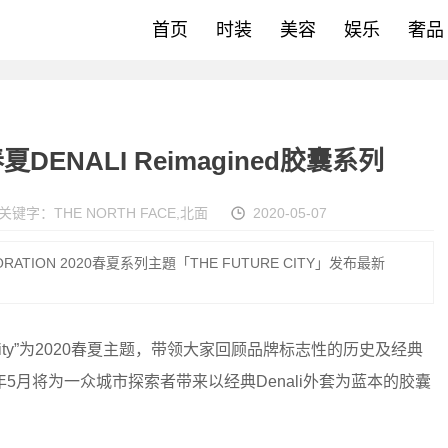
首页
时装
美容
娱乐
奢品
0春夏DENALI Reimagined胶囊系列
关键字：
THE NORTH FACE
,
北面
2020-05-07
PLORATION 2020春夏系列主題「THE FUTURE CITY」发布最新
he Future City”为2020春夏主题，带领大家回顾品牌标志性的历史及经典
月将为一众城市探索者带来以经典Denali外套为蓝本的胶囊