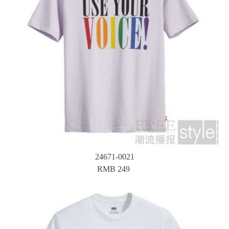
24671-0021
RMB 249