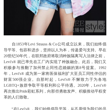
自1853年Levi Strauss & Co公司成立以来，我们始终倡
导平等、包容和进步，坚持以人为本，传递爱与支持。早在
20世纪50年代，在联邦政府将取消种族隔离写入法律之前，
Levi's® 就已率先在工厂内实现了种族融合。此后，我们又
积极参与推翻了加州禁止同性恋婚姻的第8号提案。1992
年，Levi's® 成为第一家将医保福利扩大至员工同性伴侣的
财富500强企业。自那时起，Levi's® 不懈致力于为各地
LGBTQ+族群争取平等权利和公平待遇。2020年，Levi’s®
再次推出Pride彩虹系列，向那些勇敢发声、积极推动平权变
革的人们致敬。
“在Levi's® ，我们始终倡导平等，从不畏惧为我们的员