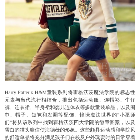
Harry Potter x H&M童装系列将霍格沃茨魔法学院的标志性
元素与当代流行相结合，推出包括运动服、连帽衫、牛仔
裤、连衣裙、半身裙和婴儿连体衣等多款童装单品，以及围
巾、帽子、短袜和发圈等配饰。憧憬魔法世界的“小巫师
们”将从该系列中找到霍格沃茨四大学院的徽章图案，以及
雪白的猫头鹰信使海德薇的形象。这些颇具运动感和学院风
的舒适单品将充分满足孩子们在校及户外玩耍时的日常穿着