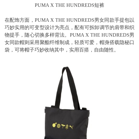
PUMA X THE HUNDREDS短裤
在配饰方面，PUMA X THE HUNDREDS男女同款手提包以
巧妙实用的可变型设计为亮点，配有可拆卸调节的肩带和织
物提手，随心切换多样背法。PUMA X THE HUNDREDS男
女同款帽则采用聚酯纤维制成，轻质可爱，帽身搭载隐秘口
袋，可将帽子巧妙收纳其中，实用百搭，自由随性。