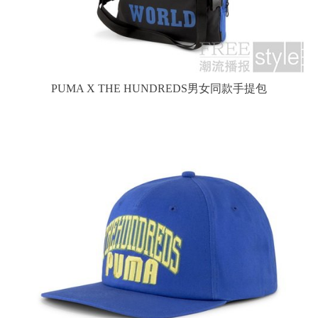
PUMA X THE HUNDREDS男女同款手提包