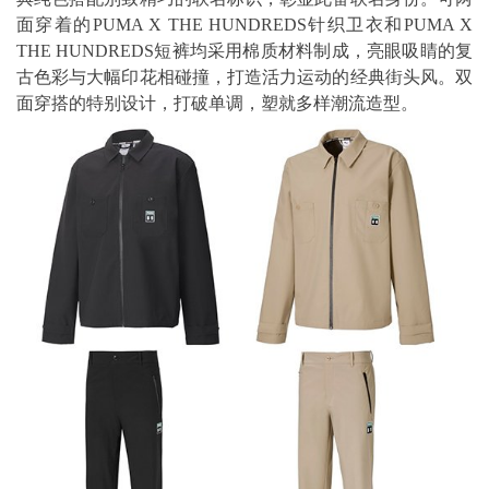
面穿着的PUMA X THE HUNDREDS针织卫衣和PUMA X
THE HUNDREDS短裤均采用棉质材料制成，亮眼吸睛的复
古色彩与大幅印花相碰撞，打造活力运动的经典街头风。双
面穿搭的特别设计，打破单调，塑就多样潮流造型。