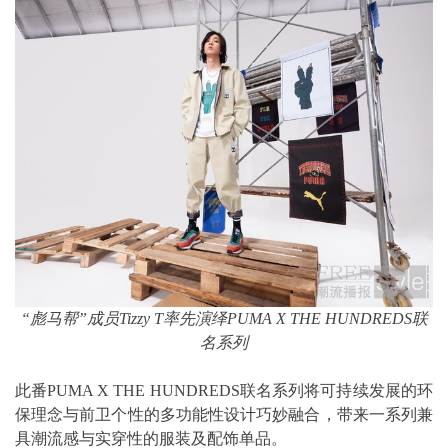
“彪马帮”成员Tizzy T率先演绎PUMA X THE HUNDREDS联
名系列
此番PUMA X THE HUNDREDS联名系列将可持续发展的环
保理念与前卫个性的多功能性设计巧妙融合，带来一系列兼
具潮流感与实穿性的服装及配饰单品。