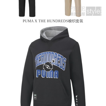
PUMA X THE HUNDREDS梭织套装