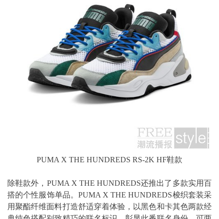
PUMA X THE HUNDREDS RS-2K HF鞋款
除鞋款外，PUMA X THE HUNDREDS还推出了多款实用百
搭的个性服饰单品。PUMA X THE HUNDREDS梭织套装采
用聚酯纤维面料打造舒适穿着体验，以黑色和卡其色两款经
典纯色搭配别致精巧的联名标识，彰显此番联名身份。可两