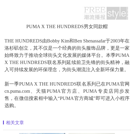
PUMA X THE HUNDREDS男女同款帽
THE HUNDREDS由Bobby Kim和Ben Shenassafar于2003年在
洛杉矶创立，其不仅是一个经典的街头服饰品牌，更是一家
始终致力于推动全球街头文化发展的媒体平台。本季PUMA
X THE HUNDREDS联名系列延续前卫先锋的街头精神，融
入可持续发展的环保理念，为街头潮流注入全新环保力量。
新一季PUMA X THE HUNDREDS联名系列已在PUMA官网
cn.puma.com、天猫PUMA官方店、PUMA专卖店同步发
售，在微信搜索框中输入“PUMA官方商城”即可进入小程序
选购。
相关文章