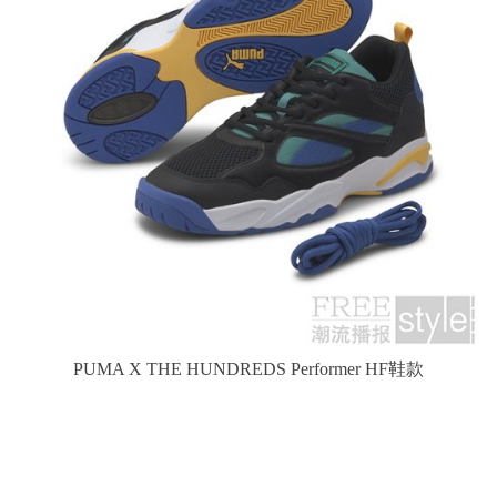
PUMA X THE HUNDREDS Performer HF鞋款